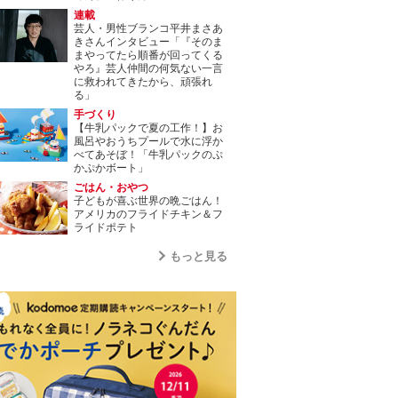
連載
芸人・男性ブランコ平井まさあ
きさんインタビュー「『そのま
まやってたら順番が回ってくる
やろ』芸人仲間の何気ない一言
に救われてきたから、頑張れ
る」
手づくり
【牛乳パックで夏の工作！】お
風呂やおうちプールで水に浮か
べてあそぼ！「牛乳パックのぷ
かぷかボート」
ごはん・おやつ
子どもが喜ぶ世界の晩ごはん！
アメリカのフライドチキン＆フ
ライドポテト
もっと見る