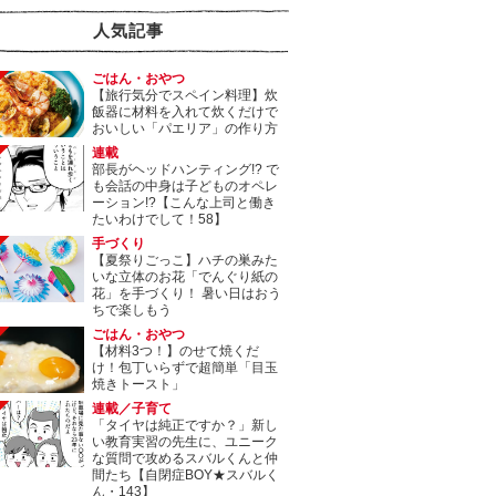
人気記事
ごはん・おやつ
【旅行気分でスペイン料理】炊
飯器に材料を入れて炊くだけで
おいしい「パエリア」の作り方
連載
部長がヘッドハンティング!? で
も会話の中身は子どものオペレ
ーション!?【こんな上司と働き
たいわけでして！58】
手づくり
【夏祭りごっこ】ハチの巣みた
いな立体のお花「でんぐり紙の
花」を手づくり！ 暑い日はおう
ちで楽しもう
ごはん・おやつ
【材料3つ！】のせて焼くだ
け！包丁いらずで超簡単「目玉
焼きトースト」
連載／子育て
「タイヤは純正ですか？」新し
い教育実習の先生に、ユニーク
な質問で攻めるスバルくんと仲
間たち【自閉症BOY★スバルく
ん・143】