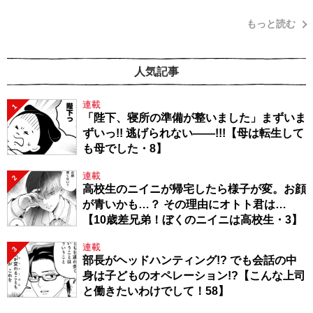
もっと読む
人気記事
連載
1
「陛下、寝所の準備が整いました」まずいま
ずいっ!! 逃げられない――!!!【母は転生して
も母でした・8】
連載
2
高校生のニイニが帰宅したら様子が変。お顔
が青いかも…？ その理由にオトト君は…
【10歳差兄弟！ぼくのニイニは高校生・3】
連載
3
部長がヘッドハンティング!? でも会話の中
身は子どものオペレーション!?【こんな上司
と働きたいわけでして！58】