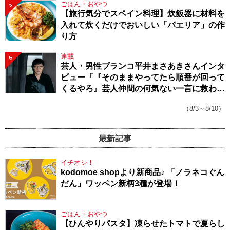
ごはん・おやつ
4
【旅行気分でスペイン料理】炊飯器に材料を
入れて炊くだけでおいしい「パエリア」の作
り方
連載
5
芸人・男性ブランコ平井まさあきさんインタ
ビュー「『そのままやってたら順番が回って
くるやろ』芸人仲間の何気ない一言に救われ
てきたから、頑張れる」
（8/3～8/10）
最新記事
イチオシ！
kodomoe shopより新商品♪ 「ノラネコぐん
だん」ワッペン新柄3種が登場！
ごはん・おやつ
【ひんやりパスタ】凍らせたトマトで夏らし