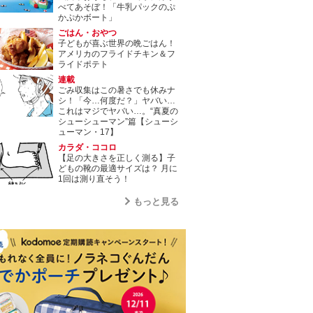
べてあそぼ！「牛乳パックのぷ
かぷかボート」
ごはん・おやつ
子どもが喜ぶ世界の晩ごはん！
アメリカのフライドチキン＆フ
ライドポテト
連載
ごみ収集はこの暑さでも休みナ
シ！「今…何度だ？」ヤバい…
これはマジでヤバい…。“真夏の
シューシューマン”篇【シューシ
ューマン・17】
カラダ・ココロ
【足の大きさを正しく測る】子
どもの靴の最適サイズは？ 月に
1回は測り直そう！
もっと見る