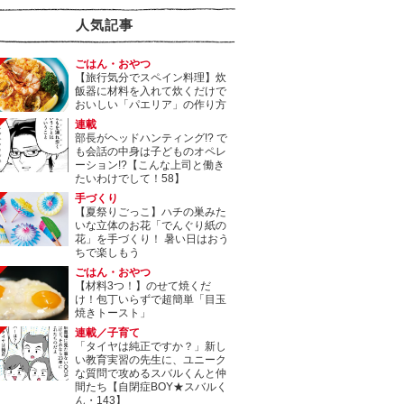
人気記事
ごはん・おやつ
【旅行気分でスペイン料理】炊
飯器に材料を入れて炊くだけで
おいしい「パエリア」の作り方
連載
部長がヘッドハンティング!? で
も会話の中身は子どものオペレ
ーション!?【こんな上司と働き
たいわけでして！58】
手づくり
【夏祭りごっこ】ハチの巣みた
いな立体のお花「でんぐり紙の
花」を手づくり！ 暑い日はおう
ちで楽しもう
ごはん・おやつ
【材料3つ！】のせて焼くだ
け！包丁いらずで超簡単「目玉
焼きトースト」
連載／子育て
「タイヤは純正ですか？」新し
い教育実習の先生に、ユニーク
な質問で攻めるスバルくんと仲
間たち【自閉症BOY★スバルく
ん・143】