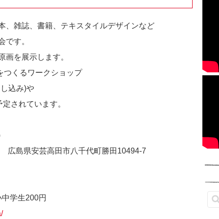
本、雑誌、書籍、テキスタイルデザインなど
会です。
原画を展示します。
子をつくるワークショップ
し込み)や
予定されています。
)
広島県安芸高田市八千代町勝田10494-7
小中学生200円
/