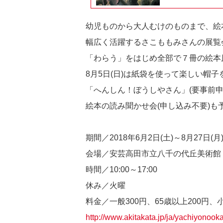
幼児ものから大人むけのものまで、絵
幅広く活躍するさこももみさんの展覧
「わらう」をはじめ全部で７冊の絵本
8月5日(日)は紙袋を使って楽しい帽
「へんしん！ぼうしやさん」(要事前申
絵本の読み聞かせ会(申し込み不要)も
期間／2018年6月2日(土)～8月27日(月
会場／安芸高田市立八千の代丘美術館 
時間／10:00～17:00
休み／火曜
料金／一般300円、65歳以上200円、
http://www.akitakata.jp/ja/yachiyonooka