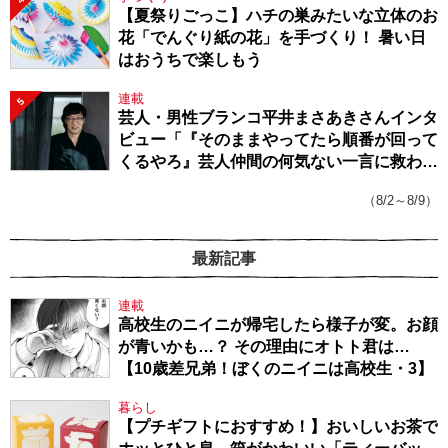
【夏祭りごっこ】ハチの巣みたいな立体のお
花「でんぐり紙の花」を手づくり！ 暑い日
はおうちで楽しもう
連載
5
芸人・男性ブランコ平井まさあきさんインタ
ビュー「『そのままやってたら順番が回って
くるやろ』芸人仲間の何気ない一言に救われ
てきたから、頑張れる」
（8/2～8/9）
最新記事
連載
高校生のニイニが帰宅したら様子が変。お顔
が青いかも…？ その理由にオトト君は…
【10歳差兄弟！ぼくのニイニは高校生・3】
暮らし
【プチギフトにおすすめ！】おいしいお茶で