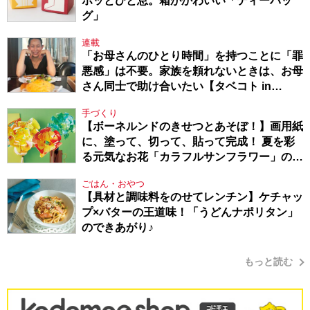
ホッとひと息。箱がかわいい「ティーバッ
グ」
連載
「お母さんのひとり時間」を持つことに「罪
悪感」は不要。家族を頼れないときは、お母
さん同士で助け合いたい【タベコト in
Berlin・130】
手づくり
【ボーネルンドのきせつとあそぼ！】画用紙
に、塗って、切って、貼って完成！ 夏を彩
る元気なお花「カラフルサンフラワー」の作
り方
ごはん・おやつ
【具材と調味料をのせてレンチン】ケチャッ
プ×バターの王道味！「うどんナポリタン」
のできあがり♪
もっと読む