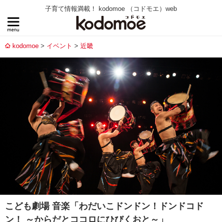
子育て情報満載！ kodomoe （コドモエ）web
kodomoe
イベント
近畿
こども劇場 音楽「わだいこドンドン！ドンドコド
ン！ ～からだとココロにひびくおと～」