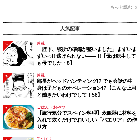
もっと読む
人気記事
連載
1
「陛下、寝所の準備が整いました」まずいま
ずいっ!! 逃げられない――!!!【母は転生して
も母でした・8】
連載
2
部長がヘッドハンティング!? でも会話の中
身は子どものオペレーション!?【こんな上司
と働きたいわけでして！58】
ごはん・おやつ
3
【旅行気分でスペイン料理】炊飯器に材料を
入れて炊くだけでおいしい「パエリア」の作
り方
手づくり
4