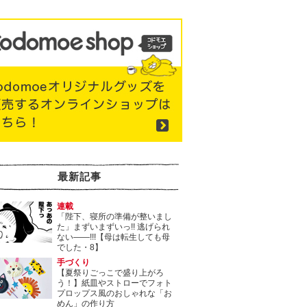
最新記事
連載
「陛下、寝所の準備が整いまし
た」まずいまずいっ!! 逃げられ
ない――!!!【母は転生しても母
でした・8】
手づくり
【夏祭りごっこで盛り上がろ
う！】紙皿やストローでフォト
プロップス風のおしゃれな「お
めん」の作り方