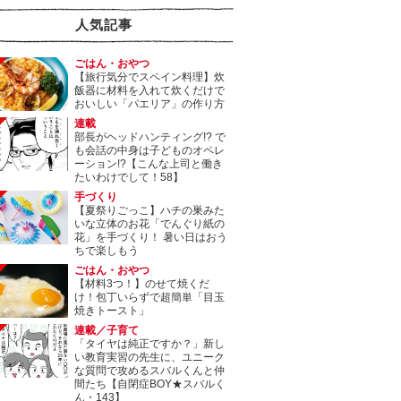
人気記事
ごはん・おやつ
【旅行気分でスペイン料理】炊
飯器に材料を入れて炊くだけで
おいしい「パエリア」の作り方
連載
部長がヘッドハンティング!? で
も会話の中身は子どものオペレ
ーション!?【こんな上司と働き
たいわけでして！58】
手づくり
【夏祭りごっこ】ハチの巣みた
いな立体のお花「でんぐり紙の
花」を手づくり！ 暑い日はおう
ちで楽しもう
ごはん・おやつ
【材料3つ！】のせて焼くだ
け！包丁いらずで超簡単「目玉
焼きトースト」
連載／子育て
「タイヤは純正ですか？」新し
い教育実習の先生に、ユニーク
な質問で攻めるスバルくんと仲
間たち【自閉症BOY★スバルく
ん・143】