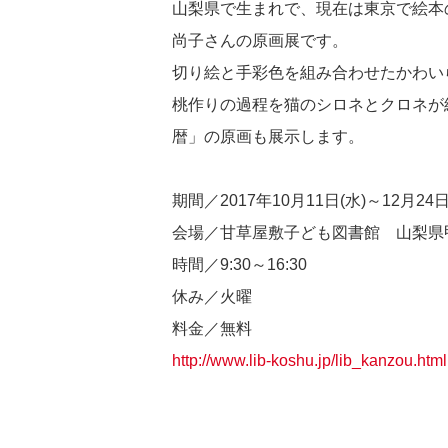
山梨県で生まれで、現在は東京で絵本
尚子さんの原画展です。
切り絵と手彩色を組み合わせたかわい
桃作りの過程を猫のシロネとクロネが
暦」の原画も展示します。
期間／2017年10月11日(水)～12月24日
会場／甘草屋敷子ども図書館 山梨県
時間／9:30～16:30
休み／火曜
料金／無料
http://www.lib-koshu.jp/lib_kanzou.html