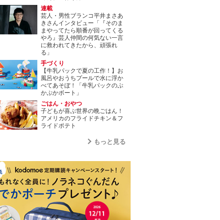
連載
芸人・男性ブランコ平井まさあ
きさんインタビュー「『そのま
まやってたら順番が回ってくる
やろ』芸人仲間の何気ない一言
に救われてきたから、頑張れ
る」
手づくり
【牛乳パックで夏の工作！】お
風呂やおうちプールで水に浮か
べてあそぼ！「牛乳パックのぷ
かぷかボート」
ごはん・おやつ
子どもが喜ぶ世界の晩ごはん！
アメリカのフライドチキン＆フ
ライドポテト
もっと見る