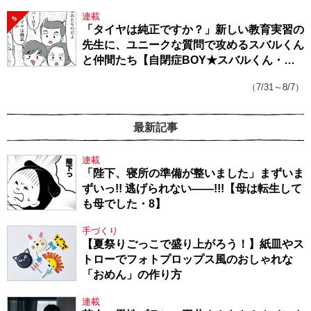
連載
5
「タイヤは純正ですか？」新しい教育実習の
先生に、ユニークな質問で攻めるスバルくん
と仲間たち【自閉症BOY★スバルくん・
143】
（7/31～8/7）
最新記事
連載
「陛下、寝所の準備が整いました」まずいま
ずいっ!! 逃げられない――!!!【母は転生して
も母でした・8】
手づくり
【夏祭りごっこで盛り上がろう！】紙皿やス
トローでフォトプロップス風のおしゃれな
「おめん」の作り方
連載