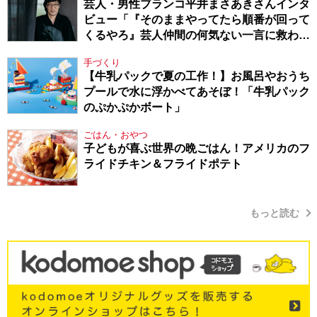
芸人・男性ブランコ平井まさあきさんインタ
ビュー「『そのままやってたら順番が回って
くるやろ』芸人仲間の何気ない一言に救われ
てきたから、頑張れる」
手づくり
【牛乳パックで夏の工作！】お風呂やおうち
プールで水に浮かべてあそぼ！「牛乳パック
のぷかぷかボート」
ごはん・おやつ
子どもが喜ぶ世界の晩ごはん！アメリカのフ
ライドチキン＆フライドポテト
もっと読む