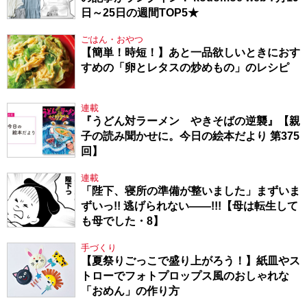
日～25日の週間TOP5★
ごはん・おやつ
【簡単！時短！】あと一品欲しいときにおす
すめの「卵とレタスの炒めもの」のレシピ
連載
『うどん対ラーメン やきそばの逆襲』【親
子の読み聞かせに。今日の絵本だより 第375
回】
連載
「陛下、寝所の準備が整いました」まずいま
ずいっ!! 逃げられない――!!!【母は転生して
も母でした・8】
手づくり
【夏祭りごっこで盛り上がろう！】紙皿やス
トローでフォトプロップス風のおしゃれな
「おめん」の作り方