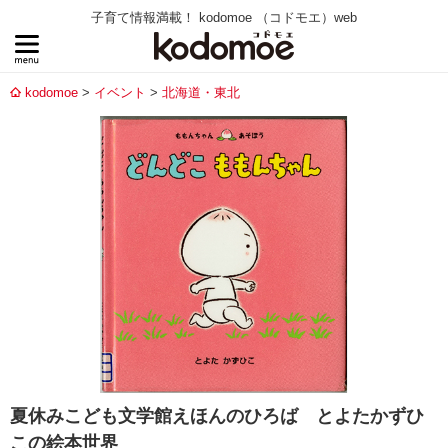
子育て情報満載！ kodomoe （コドモエ）web
kodomoe
イベント
北海道・東北
夏休みこども文学館えほんのひろば とよたかずひ
この絵本世界