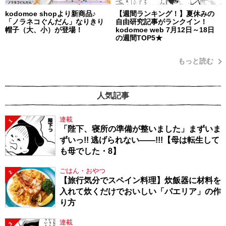
kodomoe shopより新商品♪
【週間ランキング！】夏休みの
「ノラネコぐんだん」なりきり
自由研究記事がランクイン！
帽子（大、小）が登場！
kodomoe web 7月12日～18日
の週間TOP5★
もっと読む
人気記事
連載
1
「陛下、寝所の準備が整いました」まずいま
ずいっ!! 逃げられない――!!!【母は転生して
も母でした・8】
ごはん・おやつ
2
【旅行気分でスペイン料理】炊飯器に材料を
入れて炊くだけでおいしい「パエリア」の作
り方
連載
3