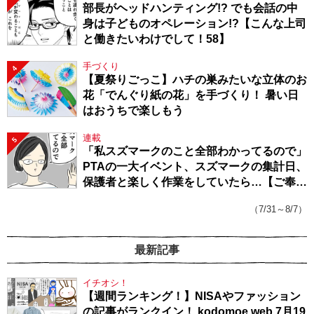
部長がヘッドハンティング!? でも会話の中
身は子どものオペレーション!?【こんな上司
と働きたいわけでして！58】
手づくり
4
【夏祭りごっこ】ハチの巣みたいな立体のお
花「でんぐり紙の花」を手づくり！ 暑い日
はおうちで楽しもう
連載
5
「私スズマークのこと全部わかってるので」
PTAの一大イベント、スズマークの集計日、
保護者と楽しく作業をしていたら…【ご奉仕
戦隊★PTA・19】
（7/31～8/7）
最新記事
イチオシ！
【週間ランキング！】NISAやファッション
の記事がランクイン！ kodomoe web 7月19