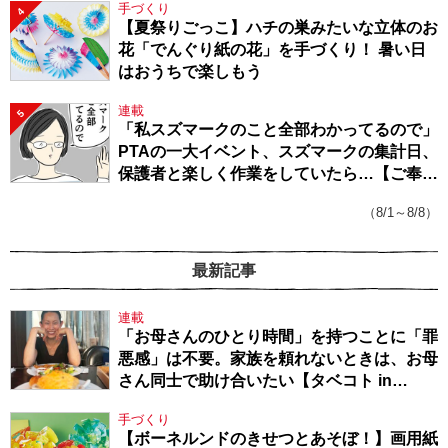
手づくり
4
【夏祭りごっこ】ハチの巣みたいな立体のお
花「でんぐり紙の花」を手づくり！ 暑い日
はおうちで楽しもう
連載
5
「私スズマークのこと全部わかってるので」
PTAの一大イベント、スズマークの集計日、
保護者と楽しく作業をしていたら…【ご奉仕
戦隊★PTA・19】
（8/1～8/8）
最新記事
連載
「お母さんのひとり時間」を持つことに「罪
悪感」は不要。家族を頼れないときは、お母
さん同士で助け合いたい【タベコト in
Berlin・130】
手づくり
【ボーネルンドのきせつとあそぼ！】画用紙