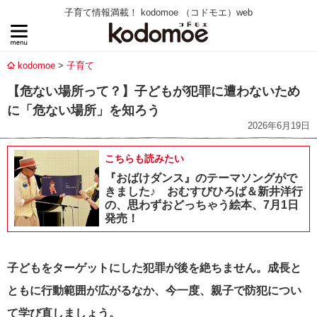
子育て情報満載！ kodomoe （コドモエ）web
kodomoe
子育て
【危ない場所って？】子どもが犯罪に遭わないため
に「危ない場所」を知ろう
2026年6月19日
こちらも読みたい
『おばけダンス』のテーマソングがで
きました♪ おむすびひろば＆新井洋行
の、思わずおどっちゃう絵本、7月1日
発売！
子どもをターゲットにした犯罪が後を絶ちません。成長と
ともに行動範囲が広がるなか、今一度、親子で防犯につい
て学び直しましょう。