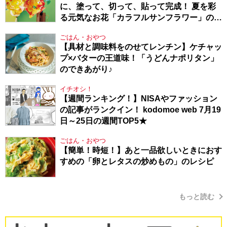
に、塗って、切って、貼って完成！ 夏を彩
る元気なお花「カラフルサンフラワー」の作
り方
ごはん・おやつ
【具材と調味料をのせてレンチン】ケチャッ
プ×バターの王道味！「うどんナポリタン」
のできあがり♪
イチオシ！
【週間ランキング！】NISAやファッション
の記事がランクイン！ kodomoe web 7月19
日～25日の週間TOP5★
ごはん・おやつ
【簡単！時短！】あと一品欲しいときにおす
すめの「卵とレタスの炒めもの」のレシピ
もっと読む