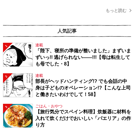
もっと読む
人気記事
連載
1
「陛下、寝所の準備が整いました」まずいま
ずいっ!! 逃げられない――!!!【母は転生して
も母でした・8】
連載
2
部長がヘッドハンティング!? でも会話の中
身は子どものオペレーション!?【こんな上司
と働きたいわけでして！58】
ごはん・おやつ
3
【旅行気分でスペイン料理】炊飯器に材料を
入れて炊くだけでおいしい「パエリア」の作
り方