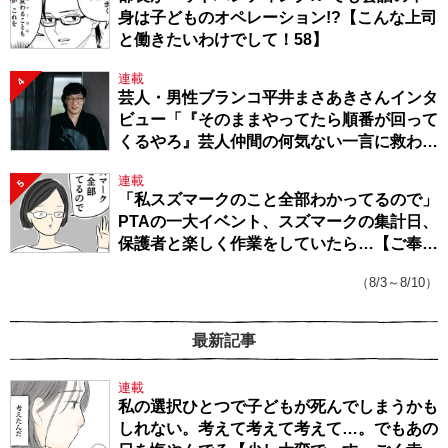
身は子どものオペレーション!?【こんな上司
と働きたいわけでして！58】
連載
4
芸人・男性ブランコ平井まさあきさんインタ
ビュー「『そのままやってたら順番が回って
くるやろ』芸人仲間の何気ない一言に救われ
てきたから、頑張れる」
連載
5
「私スズマークのこと全部わかってるので」
PTAの一大イベント、スズマークの集計日、
保護者と楽しく作業をしていたら…【ご奉仕
戦隊★PTA・19】
（8/3～8/10）
最新記事
連載
私の選択ひとつで子どもが死んでしまうかも
しれない。考えて考えて考えて…。でもあの