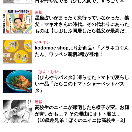
日を悔やんでる【少し大変で、すっごく幸せ
～ドラベ症候群の娘と心臓に毛の生えた母
連載
～・54】
星座占いがまったく流行っていなかった、義
父・マキオさんの時代。その代わりにあった
ものは【しぶしぶ同居したら義父が最高だっ
た件・104】
イチオシ！
kodomoe shopより新商品♪ 「ノラネコぐん
だん」ワッペン新柄3種が登場！
ごはん・おやつ
【ひんやりパスタ】凍らせたトマトで夏らし
い一品「たらこのトマトシャーベットパス
タ」
連載
高校生のニイニが帰宅したら様子が変。お顔
が青いかも…？ その理由にオトト君は…
【10歳差兄弟！ぼくのニイニは高校生・3】