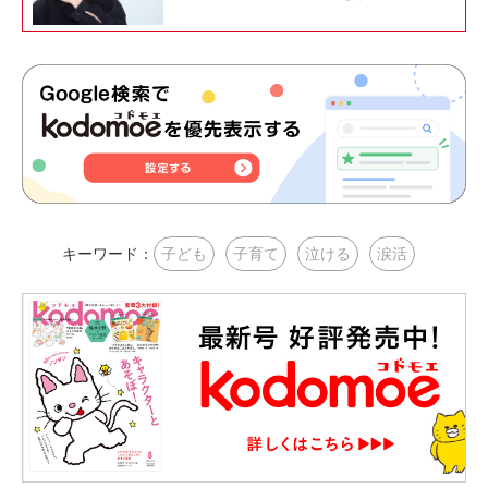
キーワード：
子ども
子育て
泣ける
涙活