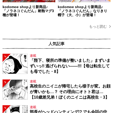
kodomoe shopより新商品♪
kodomoe shopより新商品♪
「ノラネコぐんだん」耐熱マグ3
「ノラネコぐんだん」なりきり
種が登場！
帽子（大、小）が登場！
もっと読む
人気記事
連載
1
「陛下、寝所の準備が整いました」まずいま
ずいっ!! 逃げられない――!!!【母は転生して
も母でした・8】
連載
2
高校生のニイニが帰宅したら様子が変。お顔
が青いかも…？ その理由にオトト君は…
【10歳差兄弟！ぼくのニイニは高校生・3】
連載
3
部長がヘッドハンティング!? でも会話の中