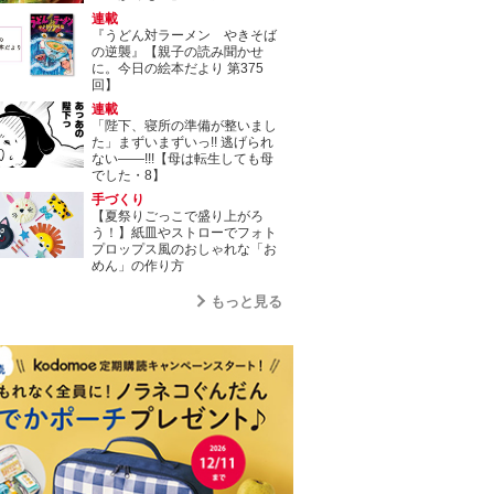
連載
『うどん対ラーメン やきそば
の逆襲』【親子の読み聞かせ
に。今日の絵本だより 第375
回】
連載
「陛下、寝所の準備が整いまし
た」まずいまずいっ!! 逃げられ
ない――!!!【母は転生しても母
でした・8】
手づくり
【夏祭りごっこで盛り上がろ
う！】紙皿やストローでフォト
プロップス風のおしゃれな「お
めん」の作り方
もっと見る