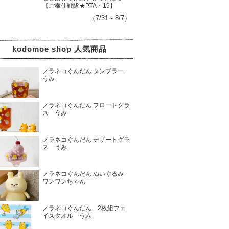
【ご奉仕戦隊★PTA・19】
（7/31～8/7）
kodomoe shop 人気商品
ノラネコぐんだん タンブラー
うみ
ノラネコぐんだん フロートグラ
ス うみ
ノラネコぐんだん デザートグラ
ス うみ
ノラネコぐんだん ぬいぐるみ
ワンワンちゃん
ノラネコぐんだん 2枚組フェ
イスタオル うみ