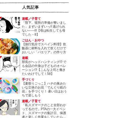
人気記事
連載／子育て
「陛下、寝所の準備が整いまし
た」まずいまずいっ!! 逃げられ
ない――!!!【母は転生しても母
でした・8】
ごはん・おやつ
【旅行気分でスペイン料理】炊
飯器に材料を入れて炊くだけで
おいしい「パエリア」の作り方
連載
部長がヘッドハンティング!? で
も会話の中身は子どものオペレ
ーション!?【こんな上司と働き
たいわけでして！58】
手づくり
【夏祭りごっこ】ハチの巣みた
いな立体のお花「でんぐり紙の
花」を手づくり！ 暑い日はおう
ちで楽しもう
連載／子育て
「私スズマークのこと全部わか
ってるので」PTAの一大イベン
ト、スズマークの集計日、保護
者と楽しく作業をしていたら…