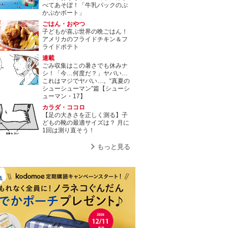
べてあそぼ！「牛乳パックのぷ
かぷかボート」
ごはん・おやつ
子どもが喜ぶ世界の晩ごはん！
アメリカのフライドチキン＆フ
ライドポテト
連載
ごみ収集はこの暑さでも休みナ
シ！「今…何度だ？」ヤバい…
これはマジでヤバい…。“真夏の
シューシューマン”篇【シューシ
ューマン・17】
カラダ・ココロ
【足の大きさを正しく測る】子
どもの靴の最適サイズは？ 月に
1回は測り直そう！
もっと見る