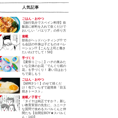
人気記事
ごはん・おやつ
【旅行気分でスペイン料理】炊
飯器に材料を入れて炊くだけで
おいしい「パエリア」の作り方
連載
部長がヘッドハンティング!? で
も会話の中身は子どものオペレ
ーション!?【こんな上司と働き
たいわけでして！58】
手づくり
【夏祭りごっこ】ハチの巣みた
いな立体のお花「でんぐり紙の
花」を手づくり！ 暑い日はおう
ちで楽しもう
ごはん・おやつ
【材料3つ！】のせて焼くだ
け！包丁いらずで超簡単「目玉
焼きトースト」
連載／子育て
「タイヤは純正ですか？」新し
い教育実習の先生に、ユニーク
な質問で攻めるスバルくんと仲
間たち【自閉症BOY★スバルく
ん・143】