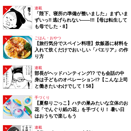
連載
1
「陛下、寝所の準備が整いました」まずいま
ずいっ!! 逃げられない――!!!【母は転生して
も母でした・8】
ごはん・おやつ
2
【旅行気分でスペイン料理】炊飯器に材料を
入れて炊くだけでおいしい「パエリア」の作
り方
連載
3
部長がヘッドハンティング!? でも会話の中
身は子どものオペレーション!?【こんな上司
と働きたいわけでして！58】
手づくり
4
【夏祭りごっこ】ハチの巣みたいな立体のお
花「でんぐり紙の花」を手づくり！ 暑い日
はおうちで楽しもう
連載
5