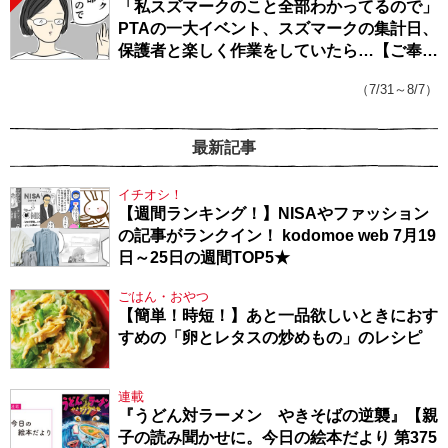
「私スズマークのこと全部わかってるので」
PTAの一大イベント、スズマークの集計日、
保護者と楽しく作業をしていたら…【ご奉仕
戦隊★PTA・19】
（7/31～8/7）
最新記事
イチオシ！
【週間ランキング！】NISAやファッション
の記事がランクイン！ kodomoe web 7月19
日～25日の週間TOP5★
ごはん・おやつ
【簡単！時短！】あと一品欲しいときにおす
すめの「卵とレタスの炒めもの」のレシピ
連載
『うどん対ラーメン やきそばの逆襲』【親
子の読み聞かせに。今日の絵本だより 第375