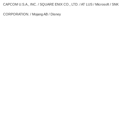
CAPCOM U.S.A., INC. / SQUARE ENIX CO., LTD. / AT LUS / Microsoft / SNK
CORPORATION. / Mojang AB / Disney