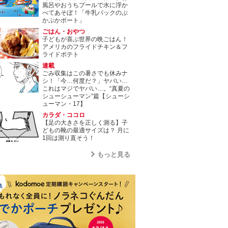
風呂やおうちプールで水に浮か
べてあそぼ！「牛乳パックのぷ
かぷかボート」
ごはん・おやつ
子どもが喜ぶ世界の晩ごはん！
アメリカのフライドチキン＆フ
ライドポテト
連載
ごみ収集はこの暑さでも休みナ
シ！「今…何度だ？」ヤバい…
これはマジでヤバい…。“真夏の
シューシューマン”篇【シューシ
ューマン・17】
カラダ・ココロ
【足の大きさを正しく測る】子
どもの靴の最適サイズは？ 月に
1回は測り直そう！
もっと見る