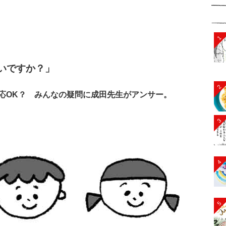
1
いですか？」
2
対応OK？
みんなの疑問に成田先生がアンサー。
3
4
5