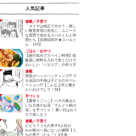
人気記事
連載／子育て
「タイヤは純正ですか？」新し
い教育実習の先生に、ユニーク
な質問で攻めるスバルくんと仲
間たち【自閉症BOY★スバルく
ん・143】
ごはん・おやつ
【旅行気分でスペイン料理】炊
飯器に材料を入れて炊くだけで
おいしい「パエリア」の作り方
連載
部長がヘッドハンティング!? で
も会話の中身は子どものオペレ
ーション!?【こんな上司と働き
たいわけでして！58】
手づくり
【夏祭りごっこ】ハチの巣みた
いな立体のお花「でんぐり紙の
花」を手づくり！ 暑い日はおう
ちで楽しもう
連載／子育て
ビビり？うちの男子5人目が、
わが家の一員になった瞬間【う
ちの男子（だんご）4兄弟・