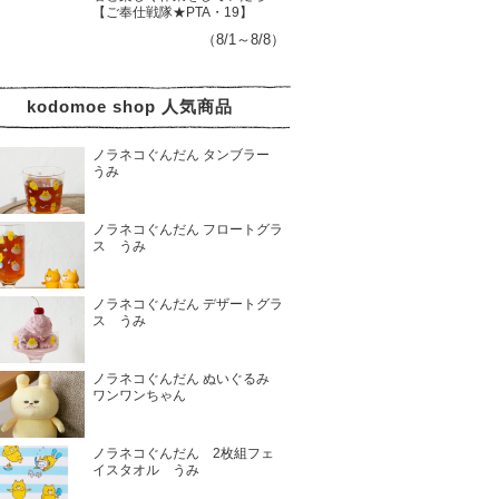
【ご奉仕戦隊★PTA・19】
（8/1～8/8）
kodomoe shop 人気商品
ノラネコぐんだん タンブラー
うみ
ノラネコぐんだん フロートグラ
ス うみ
ノラネコぐんだん デザートグラ
ス うみ
ノラネコぐんだん ぬいぐるみ
ワンワンちゃん
ノラネコぐんだん 2枚組フェ
イスタオル うみ