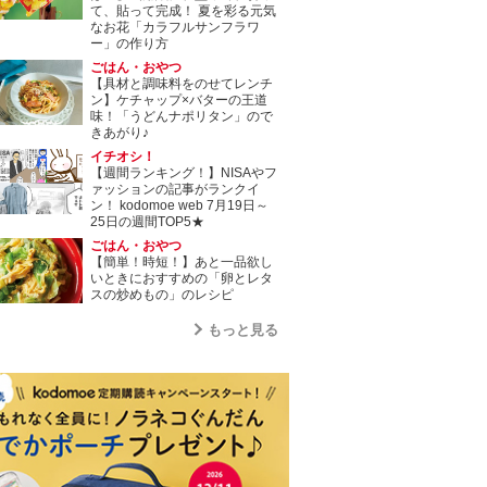
て、貼って完成！ 夏を彩る元気
なお花「カラフルサンフラワ
ー」の作り方
ごはん・おやつ
【具材と調味料をのせてレンチ
ン】ケチャップ×バターの王道
味！「うどんナポリタン」ので
きあがり♪
イチオシ！
【週間ランキング！】NISAやフ
ァッションの記事がランクイ
ン！ kodomoe web 7月19日～
25日の週間TOP5★
ごはん・おやつ
【簡単！時短！】あと一品欲し
いときにおすすめの「卵とレタ
スの炒めもの」のレシピ
もっと見る