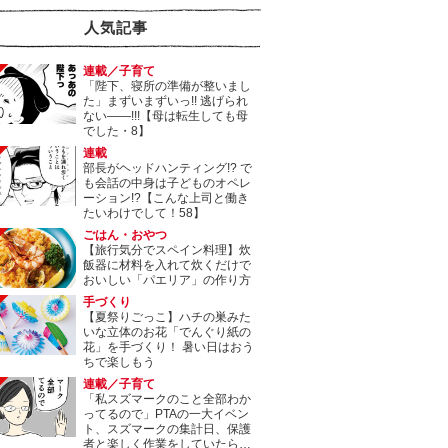
人気記事
連載／子育て
「陛下、寝所の準備が整いまし
た」まずいまずいっ!! 逃げられ
ない――!!!【母は転生しても母
でした・8】
連載
部長がヘッドハンティング!? で
も会話の中身は子どものオペレ
ーション!?【こんな上司と働き
たいわけでして！58】
ごはん・おやつ
【旅行気分でスペイン料理】炊
飯器に材料を入れて炊くだけで
おいしい「パエリア」の作り方
手づくり
【夏祭りごっこ】ハチの巣みた
いな立体のお花「でんぐり紙の
花」を手づくり！ 暑い日はおう
ちで楽しもう
連載／子育て
「私スズマークのこと全部わか
ってるので」PTAの一大イベン
ト、スズマークの集計日、保護
者と楽しく作業をしていたら…