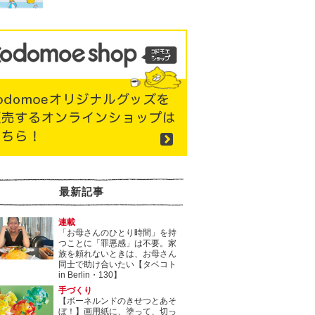
最新記事
連載
「お母さんのひとり時間」を持
つことに「罪悪感」は不要。家
族を頼れないときは、お母さん
同士で助け合いたい【タベコト
in Berlin・130】
手づくり
【ボーネルンドのきせつとあそ
ぼ！】画用紙に、塗って、切っ