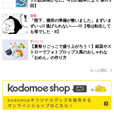
子の読み聞かせに。今日の絵本だより 第375
回】
連載
「陛下、寝所の準備が整いました」まずいま
ずいっ!! 逃げられない――!!!【母は転生して
も母でした・8】
手づくり
【夏祭りごっこで盛り上がろう！】紙皿やス
トローでフォトプロップス風のおしゃれな
「おめん」の作り方
もっと読む