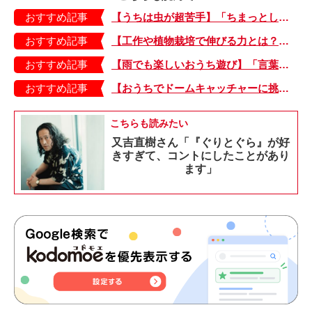
おすすめ記事
【うちは虫が超苦手】「ちまっとした虫にも大騒ぎ！」「可愛い系の虫……でも逃げる！」教えて！ みんなの虫ギライエピソード
おすすめ記事
【工作や植物栽培で伸びる力とは？】「非認知能力」を養う、おうちで楽しむ創作あそび・おうちあそび図鑑5
おすすめ記事
【雨でも楽しいおうち遊び】「言葉あそび」で伸ばす表現力や想像力・おうちあそび図鑑4
おすすめ記事
【おうちでドームキャッチャーに挑戦だ】アンパンマン わくわくドームキャッチャー
こちらも読みたい
又吉直樹さん「『ぐりとぐら』が好
きすぎて、コントにしたことがあり
ます」