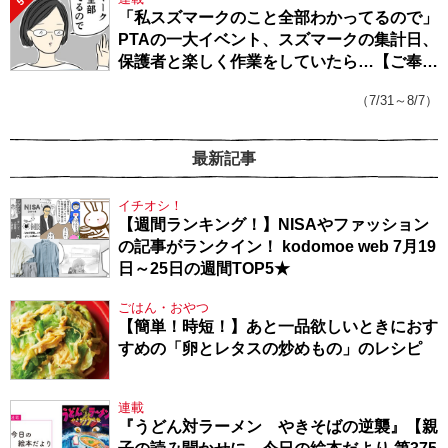
5
「私スズマークのこと全部わかってるので」
PTAの一大イベント、スズマークの集計日、
保護者と楽しく作業をしていたら…【ご奉仕
戦隊★PTA・19】
（7/31～8/7）
最新記事
イチオシ！
【週間ランキング！】NISAやファッション
の記事がランクイン！ kodomoe web 7月19
日～25日の週間TOP5★
ごはん・おやつ
【簡単！時短！】あと一品欲しいときにおす
すめの「卵とレタスの炒めもの」のレシピ
連載
『うどん対ラーメン やきそばの逆襲』【親