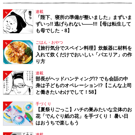
連載
1
「陛下、寝所の準備が整いました」まずいま
ずいっ!! 逃げられない――!!!【母は転生して
も母でした・8】
ごはん・おやつ
2
【旅行気分でスペイン料理】炊飯器に材料を
入れて炊くだけでおいしい「パエリア」の作
り方
連載
3
部長がヘッドハンティング!? でも会話の中
身は子どものオペレーション!?【こんな上司
と働きたいわけでして！58】
手づくり
4
【夏祭りごっこ】ハチの巣みたいな立体のお
花「でんぐり紙の花」を手づくり！ 暑い日
はおうちで楽しもう
連載