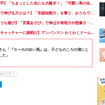
【うちは虫が超苦手】「ちまっとした虫にも大騒ぎ！」「可愛い系の虫……でも逃げる！」教えて！ みんなの虫ギライエピソード
【工作や植物栽培で伸びる力とは？】「非認知能力」を養う、おうちで楽しむ創作あそび・おうちあそび図鑑5
【雨でも楽しいおうち遊び】「言葉あそび」で伸ばす表現力や想像力・おうちあそび図鑑4
【おうちでドームキャッチャーに挑戦だ】アンパンマン わくわくドームキャッチャー
さん「『スーホの白い馬』は、子どものころの僕にと
した」
海外子育て