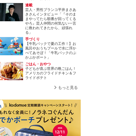
連載
芸人・男性ブランコ平井まさあ
きさんインタビュー「『そのま
まやってたら順番が回ってくる
やろ』芸人仲間の何気ない一言
に救われてきたから、頑張れ
る」
手づくり
【牛乳パックで夏の工作！】お
風呂やおうちプールで水に浮か
べてあそぼ！「牛乳パックのぷ
かぷかボート」
ごはん・おやつ
子どもが喜ぶ世界の晩ごはん！
アメリカのフライドチキン＆フ
ライドポテト
もっと見る