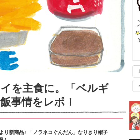
ライを主食に。「ベルギ
ご飯事情をレポ！
shopより新商品♪ 「ノラネコぐんだん」なりきり帽子
場！