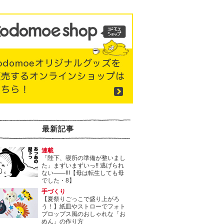
最新記事
連載
「陛下、寝所の準備が整いまし
た」まずいまずいっ!! 逃げられ
ない――!!!【母は転生しても母
でした・8】
手づくり
【夏祭りごっこで盛り上がろ
う！】紙皿やストローでフォト
プロップス風のおしゃれな「お
めん」の作り方