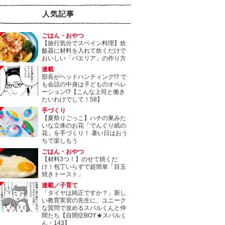
人気記事
ごはん・おやつ
【旅行気分でスペイン料理】炊
飯器に材料を入れて炊くだけで
おいしい「パエリア」の作り方
連載
部長がヘッドハンティング!? で
も会話の中身は子どものオペレ
ーション!?【こんな上司と働き
たいわけでして！58】
手づくり
【夏祭りごっこ】ハチの巣みた
いな立体のお花「でんぐり紙の
花」を手づくり！ 暑い日はおう
ちで楽しもう
ごはん・おやつ
【材料3つ！】のせて焼くだ
け！包丁いらずで超簡単「目玉
焼きトースト」
連載／子育て
「タイヤは純正ですか？」新し
い教育実習の先生に、ユニーク
な質問で攻めるスバルくんと仲
間たち【自閉症BOY★スバルく
ん・143】