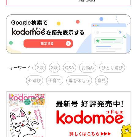
キーワード：
2歳
3歳
Q&A
お悩み
ひとり遊び
外遊び
子育て
母を休もう
育児