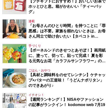
【プチギフトにおすすめ！】おいしいお茶で
ホッとひと息。箱がかわいい「ティーバッ
グ」
連載
「お母さんのひとり時間」を持つことに「罪
悪感」は不要。家族を頼れないときは、お母
さん同士で助け合いたい【タベコト in
Berlin・130】
手づくり
【ボーネルンドのきせつとあそぼ！】画用紙
に、塗って、切って、貼って完成！ 夏を彩
る元気なお花「カラフルサンフラワー」の作
り方
ごはん・おやつ
【具材と調味料をのせてレンチン】ケチャッ
プ×バターの王道味！「うどんナポリタン」
のできあがり♪
イチオシ！
【週間ランキング！】NISAやファッション
の記事がランクイン！ kodomoe web 7月19