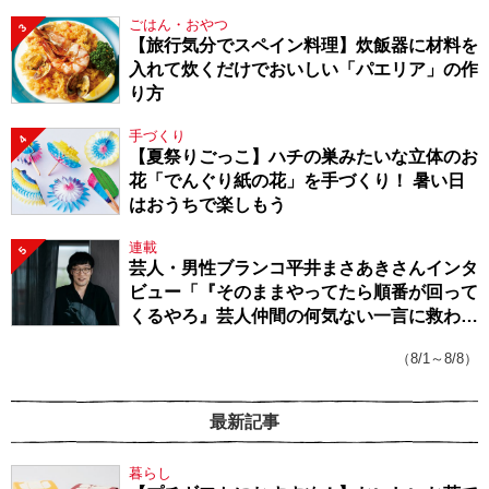
ごはん・おやつ
3
【旅行気分でスペイン料理】炊飯器に材料を
入れて炊くだけでおいしい「パエリア」の作
り方
手づくり
4
【夏祭りごっこ】ハチの巣みたいな立体のお
花「でんぐり紙の花」を手づくり！ 暑い日
はおうちで楽しもう
連載
5
芸人・男性ブランコ平井まさあきさんインタ
ビュー「『そのままやってたら順番が回って
くるやろ』芸人仲間の何気ない一言に救われ
てきたから、頑張れる」
（8/1～8/8）
最新記事
暮らし