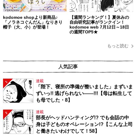
kodomoe shopより新商品♪
【週間ランキング！】夏休みの
「ノラネコぐんだん」なりきり
自由研究記事がランクイン！
帽子（大、小）が登場！
kodomoe web 7月12日～18日
の週間TOP5★
もっと読む
人気記事
連載
1
「陛下、寝所の準備が整いました」まずいま
ずいっ!! 逃げられない――!!!【母は転生して
も母でした・8】
連載
2
部長がヘッドハンティング!? でも会話の中
身は子どものオペレーション!?【こんな上司
と働きたいわけでして！58】