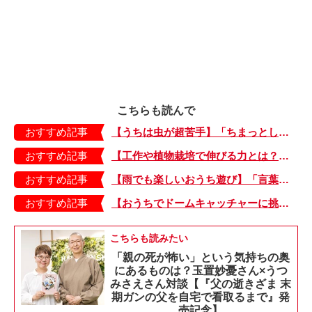
こちらも読んで
おすすめ記事
【うちは虫が超苦手】「ちまっとした虫にも大騒ぎ！」「可愛い系の虫……でも逃げる！」教えて！ みんなの虫ギライエピソード
おすすめ記事
【工作や植物栽培で伸びる力とは？】「非認知能力」を養う、おうちで楽しむ創作あそび・おうちあそび図鑑5
おすすめ記事
【雨でも楽しいおうち遊び】「言葉あそび」で伸ばす表現力や想像力・おうちあそび図鑑4
おすすめ記事
【おうちでドームキャッチャーに挑戦だ】アンパンマン わくわくドームキャッチャー
こちらも読みたい
「親の死が怖い」という気持ちの奥
にあるものは？玉置妙憂さん×うつ
みさえさん対談【『父の逝きざま 末
期ガンの父を自宅で看取るまで』発
売記念】