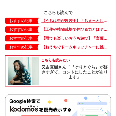
こちらも読んで
おすすめ記事
【うちは虫が超苦手】「ちまっとした虫にも大騒ぎ！」「可愛い系の虫……でも逃げる！」教えて！ みんなの虫ギライエピソード
おすすめ記事
【工作や植物栽培で伸びる力とは？】「非認知能力」を養う、おうちで楽しむ創作あそび・おうちあそび図鑑5
おすすめ記事
【雨でも楽しいおうち遊び】「言葉あそび」で伸ばす表現力や想像力・おうちあそび図鑑4
おすすめ記事
【おうちでドームキャッチャーに挑戦だ】アンパンマン わくわくドームキャッチャー
こちらも読みたい
又吉直樹さん「『ぐりとぐら』が好
きすぎて、コントにしたことがあり
ます」