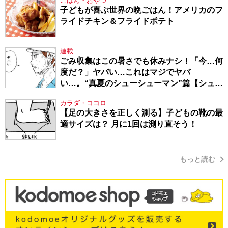
ごはん・おやつ
子どもが喜ぶ世界の晩ごはん！アメリカのフ
ライドチキン＆フライドポテト
連載
ごみ収集はこの暑さでも休みナシ！「今…何
度だ？」ヤバい…これはマジでヤバ
い…。“真夏のシューシューマン”篇【シュー
シューマン・17】
カラダ・ココロ
【足の大きさを正しく測る】子どもの靴の最
適サイズは？ 月に1回は測り直そう！
もっと読む