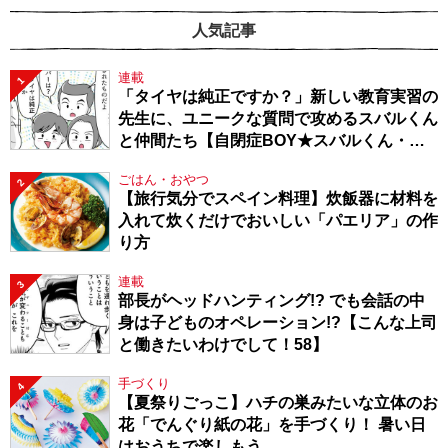
人気記事
連載
1
「タイヤは純正ですか？」新しい教育実習の
先生に、ユニークな質問で攻めるスバルくん
と仲間たち【自閉症BOY★スバルくん・
143】
ごはん・おやつ
2
【旅行気分でスペイン料理】炊飯器に材料を
入れて炊くだけでおいしい「パエリア」の作
り方
連載
3
部長がヘッドハンティング!? でも会話の中
身は子どものオペレーション!?【こんな上司
と働きたいわけでして！58】
手づくり
4
【夏祭りごっこ】ハチの巣みたいな立体のお
花「でんぐり紙の花」を手づくり！ 暑い日
はおうちで楽しもう