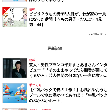
連載
5
ビビり？うちの男子5人目が、わが家の一員
になった瞬間【うちの男子（だんご）4兄
弟・44】
（7/30～8/6）
最新記事
連載
芸人・男性ブランコ平井まさあきさんインタ
ビュー「『そのままやってたら順番が回って
くるやろ』芸人仲間の何気ない一言に救われ
てきたから、頑張れる」
手づくり
【牛乳パックで夏の工作！】お風呂やおうち
プールで水に浮かべてあそぼ！「牛乳パック
のぷかぷかボート」