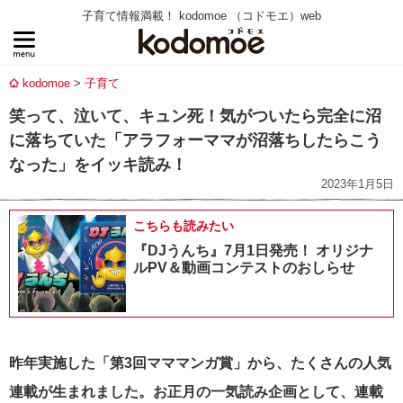
子育て情報満載！ kodomoe （コドモエ）web
kodomoe
子育て
笑って、泣いて、キュン死！気がついたら完全に沼
に落ちていた「アラフォーママが沼落ちしたらこう
なった」をイッキ読み！
2023年1月5日
こちらも読みたい
『DJうんち』7月1日発売！ オリジナ
ルPV＆動画コンテストのおしらせ
昨年実施した「第3回マママンガ賞」から、たくさんの人気
連載が生まれました。お正月の一気読み企画として、連載