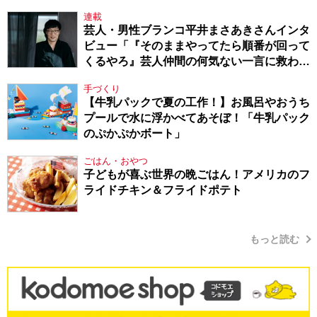
連載
芸人・男性ブランコ平井まさあきさんインタ
ビュー「『そのままやってたら順番が回って
くるやろ』芸人仲間の何気ない一言に救われ
てきたから、頑張れる」
手づくり
【牛乳パックで夏の工作！】お風呂やおうち
プールで水に浮かべてあそぼ！「牛乳パック
のぷかぷかボート」
ごはん・おやつ
子どもが喜ぶ世界の晩ごはん！アメリカのフ
ライドチキン＆フライドポテト
もっと読む