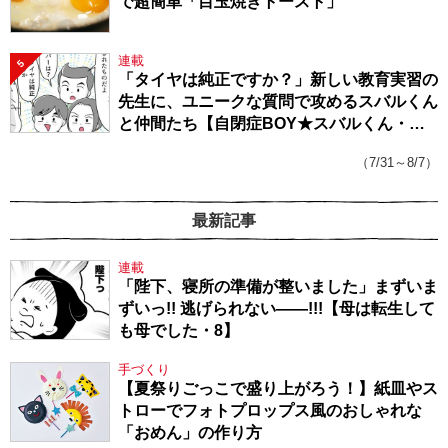
で超簡単「目玉焼きトースト」
連載
5
「タイヤは純正ですか？」新しい教育実習の
先生に、ユニークな質問で攻めるスバルくん
と仲間たち【自閉症BOY★スバルくん・
143】
（7/31～8/7）
最新記事
連載
「陛下、寝所の準備が整いました」まずいま
ずいっ!! 逃げられない――!!!【母は転生して
も母でした・8】
手づくり
【夏祭りごっこで盛り上がろう！】紙皿やス
トローでフォトプロップス風のおしゃれな
「おめん」の作り方