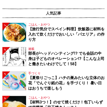
人気記事
ごはん・おやつ
1
【旅行気分でスペイン料理】炊飯器に材料を
入れて炊くだけでおいしい「パエリア」の作
り方
連載
2
部長がヘッドハンティング!? でも会話の中
身は子どものオペレーション!?【こんな上司
と働きたいわけでして！58】
手づくり
3
【夏祭りごっこ】ハチの巣みたいな立体のお
花「でんぐり紙の花」を手づくり！ 暑い日
はおうちで楽しもう
ごはん・おやつ
4
【材料3つ！】のせて焼くだけ！包丁いらず