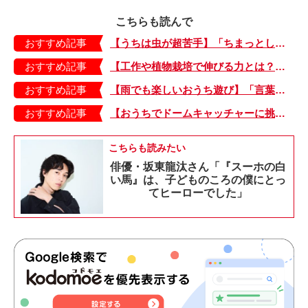
こちらも読んで
おすすめ記事
【うちは虫が超苦手】「ちまっとした虫にも大騒ぎ！」「可愛い系の虫……でも逃げる！」教えて！ みんなの虫ギライエピソード
おすすめ記事
【工作や植物栽培で伸びる力とは？】「非認知能力」を養う、おうちで楽しむ創作あそび・おうちあそび図鑑5
おすすめ記事
【雨でも楽しいおうち遊び】「言葉あそび」で伸ばす表現力や想像力・おうちあそび図鑑4
おすすめ記事
【おうちでドームキャッチャーに挑戦だ】アンパンマン わくわくドームキャッチャー
こちらも読みたい
俳優・坂東龍汰さん「『スーホの白
い馬』は、子どものころの僕にとっ
てヒーローでした」