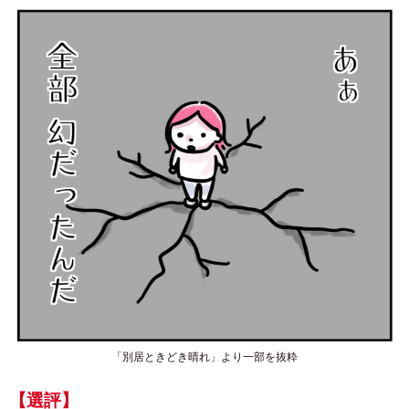
「別居ときどき晴れ」より一部を抜粋
【選評】