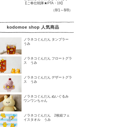
【ご奉仕戦隊★PTA・19】
（8/1～8/8）
kodomoe shop 人気商品
ノラネコぐんだん タンブラー
うみ
ノラネコぐんだん フロートグラ
ス うみ
ノラネコぐんだん デザートグラ
ス うみ
ノラネコぐんだん ぬいぐるみ
ワンワンちゃん
ノラネコぐんだん 2枚組フェ
イスタオル うみ