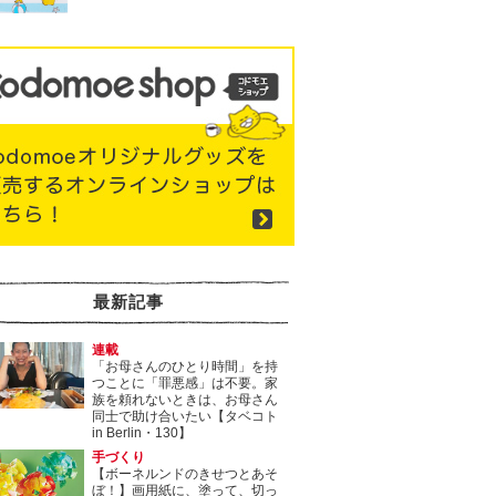
最新記事
連載
「お母さんのひとり時間」を持
つことに「罪悪感」は不要。家
族を頼れないときは、お母さん
同士で助け合いたい【タベコト
in Berlin・130】
手づくり
【ボーネルンドのきせつとあそ
ぼ！】画用紙に、塗って、切っ