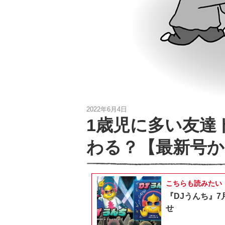
2022年6月4日
1歳児に多い友達
わる？【最新号
こちらも読みたい
『DJうんち』7
せ