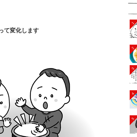
1
って変化します
2
3
4
5