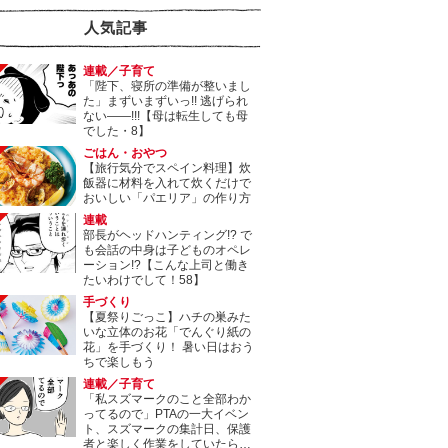
人気記事
連載／子育て
「陛下、寝所の準備が整いまし
た」まずいまずいっ!! 逃げられ
ない――!!!【母は転生しても母
でした・8】
ごはん・おやつ
【旅行気分でスペイン料理】炊
飯器に材料を入れて炊くだけで
おいしい「パエリア」の作り方
連載
部長がヘッドハンティング!? で
も会話の中身は子どものオペレ
ーション!?【こんな上司と働き
たいわけでして！58】
手づくり
【夏祭りごっこ】ハチの巣みた
いな立体のお花「でんぐり紙の
花」を手づくり！ 暑い日はおう
ちで楽しもう
連載／子育て
「私スズマークのこと全部わか
ってるので」PTAの一大イベン
ト、スズマークの集計日、保護
者と楽しく作業をしていたら…