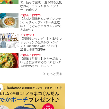
て、貼って完成！ 夏を彩る元気
なお花「カラフルサンフラワ
ー」の作り方
ごはん・おやつ
【具材と調味料をのせてレンチ
ン】ケチャップ×バターの王道
味！「うどんナポリタン」ので
きあがり♪
イチオシ！
【週間ランキング！】NISAやフ
ァッションの記事がランクイ
ン！ kodomoe web 7月19日～
25日の週間TOP5★
ごはん・おやつ
【簡単！時短！】あと一品欲し
いときにおすすめの「卵とレタ
スの炒めもの」のレシピ
もっと見る