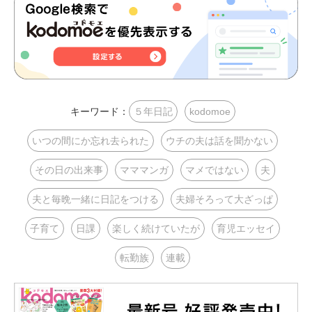
キーワード：
５年日記
kodomoe
いつの間にか忘れ去られた
ウチの夫は話を聞かない
その日の出来事
マママンガ
マメではない
夫
夫と毎晩一緒に日記をつける
夫婦そろって大ざっぱ
子育て
日課
楽しく続けていたが
育児エッセイ
転勤族
連載