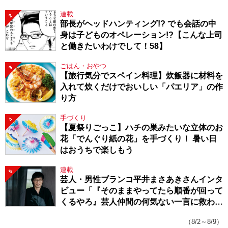
連載
2
部長がヘッドハンティング!? でも会話の中
身は子どものオペレーション!?【こんな上司
と働きたいわけでして！58】
ごはん・おやつ
3
【旅行気分でスペイン料理】炊飯器に材料を
入れて炊くだけでおいしい「パエリア」の作
り方
手づくり
4
【夏祭りごっこ】ハチの巣みたいな立体のお
花「でんぐり紙の花」を手づくり！ 暑い日
はおうちで楽しもう
連載
5
芸人・男性ブランコ平井まさあきさんインタ
ビュー「『そのままやってたら順番が回って
くるやろ』芸人仲間の何気ない一言に救われ
てきたから、頑張れる」
（8/2～8/9）