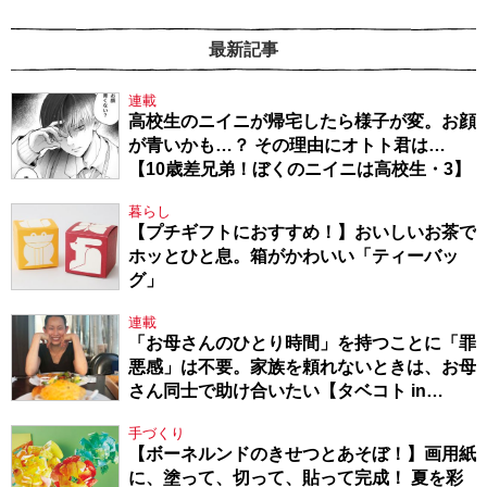
最新記事
連載
高校生のニイニが帰宅したら様子が変。お顔
が青いかも…？ その理由にオトト君は…
【10歳差兄弟！ぼくのニイニは高校生・3】
暮らし
【プチギフトにおすすめ！】おいしいお茶で
ホッとひと息。箱がかわいい「ティーバッ
グ」
連載
「お母さんのひとり時間」を持つことに「罪
悪感」は不要。家族を頼れないときは、お母
さん同士で助け合いたい【タベコト in
Berlin・130】
手づくり
【ボーネルンドのきせつとあそぼ！】画用紙
に、塗って、切って、貼って完成！ 夏を彩