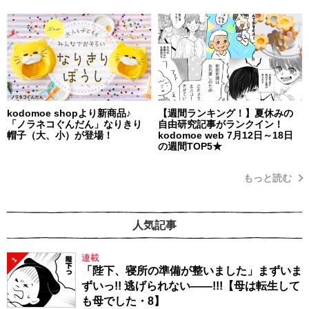
kodomoe shopより新商品♪
【週間ランキング！】夏休みの
「ノラネコぐんだん」なりきり
自由研究記事がランクイン！
帽子（大、小）が登場！
kodomoe web 7月12日～18日
の週間TOP5★
もっと読む
人気記事
連載
1
「陛下、寝所の準備が整いました」まずいま
ずいっ!! 逃げられない――!!!【母は転生して
も母でした・8】