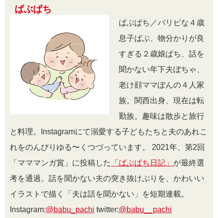
ばぶぱち
ばぶぱち／パリピな４歳
息子ばぶ、物分かりが良
すぎる２歳娘ぱち、話を
聞かない年下夫ぼちゃ、
老け顔ママぽんの４人家
族。関西出身、現在は転
勤族。趣味は散歩と旅行
と料理。Instagramにて溺愛する子どもたちと夫のあれこ
れをのんびりゆる〜くつづっています。 2021年、第2回
「マママンガ賞」に投稿した
「ばぶぱち日記」
が最終選
考を通過。話を聞かない夫の突き抜けぶりを、かわいい
イラストで描く「夫は話を聞かない」を短期連載。
Instagram:
@babu_pachi
twitter:
@babu__pachi