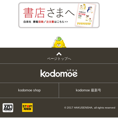
ページトップへ
kodomoe shop
kodomoe 最新号
© 2017 HAKUSENSHA, all rights reserved