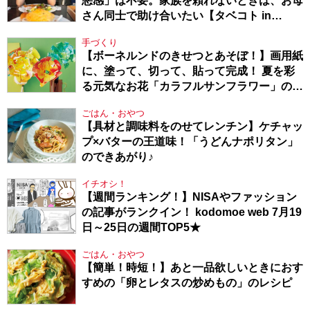
悪感」は不要。家族を頼れないときは、お母
さん同士で助け合いたい【タベコト in
Berlin・130】
手づくり
【ボーネルンドのきせつとあそぼ！】画用紙
に、塗って、切って、貼って完成！ 夏を彩
る元気なお花「カラフルサンフラワー」の作
り方
ごはん・おやつ
【具材と調味料をのせてレンチン】ケチャッ
プ×バターの王道味！「うどんナポリタン」
のできあがり♪
イチオシ！
【週間ランキング！】NISAやファッション
の記事がランクイン！ kodomoe web 7月19
日～25日の週間TOP5★
ごはん・おやつ
【簡単！時短！】あと一品欲しいときにおす
すめの「卵とレタスの炒めもの」のレシピ