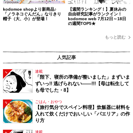
kodomoe shopより新商品♪
【週間ランキング！】夏休みの
「ノラネコぐんだん」なりきり
自由研究記事がランクイン！
帽子（大、小）が登場！
kodomoe web 7月12日～18日
の週間TOP5★
もっと読む
人気記事
連載
1
「陛下、寝所の準備が整いました」まずいま
ずいっ!! 逃げられない――!!!【母は転生して
も母でした・8】
ごはん・おやつ
2
【旅行気分でスペイン料理】炊飯器に材料を
入れて炊くだけでおいしい「パエリア」の作
り方
連載
3