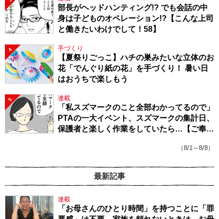
部長がヘッドハンティング!? でも会話の中
身は子どものオペレーション!?【こんな上司
と働きたいわけでして！58】
手づくり
4
【夏祭りごっこ】ハチの巣みたいな立体のお
花「でんぐり紙の花」を手づくり！ 暑い日
はおうちで楽しもう
連載
5
「私スズマークのこと全部わかってるので」
PTAの一大イベント、スズマークの集計日、
保護者と楽しく作業をしていたら…【ご奉仕
戦隊★PTA・19】
（8/1～8/8）
最新記事
連載
「お母さんのひとり時間」を持つことに「罪