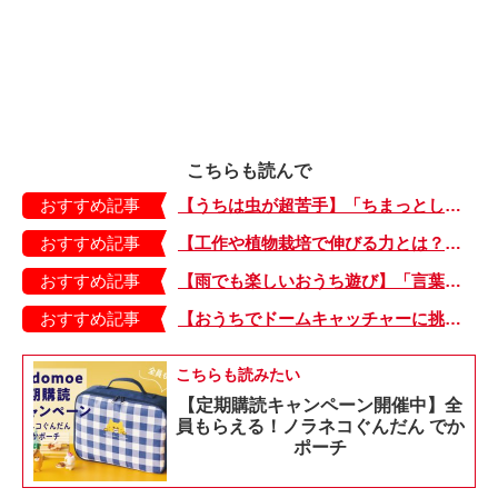
こちらも読んで
おすすめ記事
【うちは虫が超苦手】「ちまっとした虫にも大騒ぎ！」「可愛い系の虫……でも逃げる！」教えて！ みんなの虫ギライエピソード
おすすめ記事
【工作や植物栽培で伸びる力とは？】「非認知能力」を養う、おうちで楽しむ創作あそび・おうちあそび図鑑5
おすすめ記事
【雨でも楽しいおうち遊び】「言葉あそび」で伸ばす表現力や想像力・おうちあそび図鑑4
おすすめ記事
【おうちでドームキャッチャーに挑戦だ】アンパンマン わくわくドームキャッチャー
こちらも読みたい
【定期購読キャンペーン開催中】全
員もらえる！ノラネコぐんだん でか
ポーチ