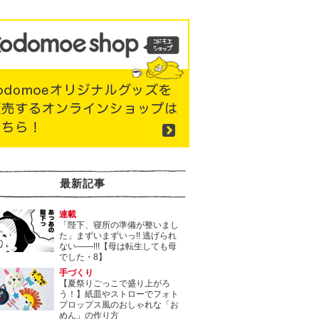
最新記事
連載
「陛下、寝所の準備が整いまし
た」まずいまずいっ!! 逃げられ
ない――!!!【母は転生しても母
でした・8】
手づくり
【夏祭りごっこで盛り上がろ
う！】紙皿やストローでフォト
プロップス風のおしゃれな「お
めん」の作り方