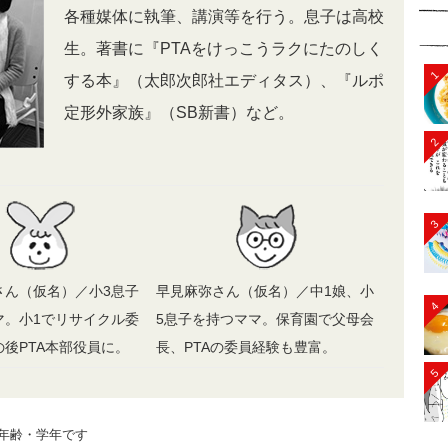
各種媒体に執筆、講演等を行う。息子は高校
生。著書に『PTAをけっこうラクにたのしく
1
する本』（太郎次郎社エディタス）、『ルポ
定形外家族』（SB新書）など。
2
3
さん（仮名）／小3息子
早見麻弥さん（仮名）／中1娘、小
4
マ。小1でリサイクル委
5息子を持つママ。保育園で父母会
後PTA本部役員に。
長、PTAの委員経験も豊富。
5
年齢・学年です