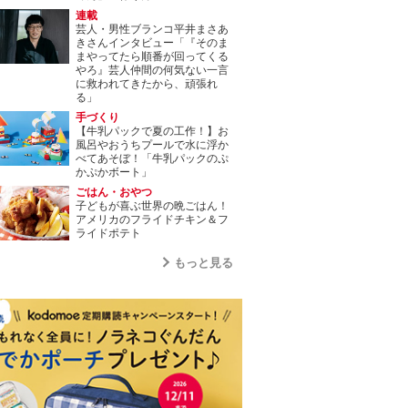
連載
芸人・男性ブランコ平井まさあ
きさんインタビュー「『そのま
まやってたら順番が回ってくる
やろ』芸人仲間の何気ない一言
に救われてきたから、頑張れ
る」
手づくり
【牛乳パックで夏の工作！】お
風呂やおうちプールで水に浮か
べてあそぼ！「牛乳パックのぷ
かぷかボート」
ごはん・おやつ
子どもが喜ぶ世界の晩ごはん！
アメリカのフライドチキン＆フ
ライドポテト
もっと見る