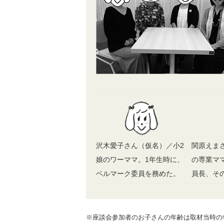
沢木愛子さん（仮名）／小2
関原えま
娘のワーママ。1年生時に、
の専業マ
ベルマーク委員を務めた。
員長、その
※座談会参加者のお子さんの年齢は取材当時の