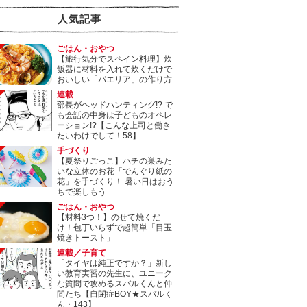
人気記事
ごはん・おやつ
【旅行気分でスペイン料理】炊
飯器に材料を入れて炊くだけで
おいしい「パエリア」の作り方
連載
部長がヘッドハンティング!? で
も会話の中身は子どものオペレ
ーション!?【こんな上司と働き
たいわけでして！58】
手づくり
【夏祭りごっこ】ハチの巣みた
いな立体のお花「でんぐり紙の
花」を手づくり！ 暑い日はおう
ちで楽しもう
ごはん・おやつ
【材料3つ！】のせて焼くだ
け！包丁いらずで超簡単「目玉
焼きトースト」
連載／子育て
「タイヤは純正ですか？」新し
い教育実習の先生に、ユニーク
な質問で攻めるスバルくんと仲
間たち【自閉症BOY★スバルく
ん・143】