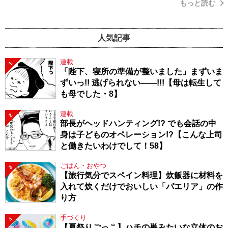
もっと読む
人気記事
連載
1
「陛下、寝所の準備が整いました」まずいま
ずいっ!! 逃げられない――!!!【母は転生して
も母でした・8】
連載
2
部長がヘッドハンティング!? でも会話の中
身は子どものオペレーション!?【こんな上司
と働きたいわけでして！58】
ごはん・おやつ
3
【旅行気分でスペイン料理】炊飯器に材料を
入れて炊くだけでおいしい「パエリア」の作
り方
手づくり
4
【夏祭りごっこ】ハチの巣みたいな立体のお