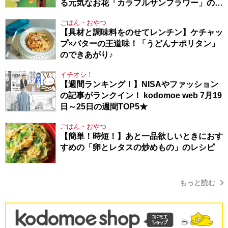
る元気なお花「カラフルサンフラワー」の作
り方
ごはん・おやつ
【具材と調味料をのせてレンチン】ケチャッ
プ×バターの王道味！「うどんナポリタン」
のできあがり♪
イチオシ！
【週間ランキング！】NISAやファッション
の記事がランクイン！ kodomoe web 7月19
日～25日の週間TOP5★
ごはん・おやつ
【簡単！時短！】あと一品欲しいときにおす
すめの「卵とレタスの炒めもの」のレシピ
もっと読む