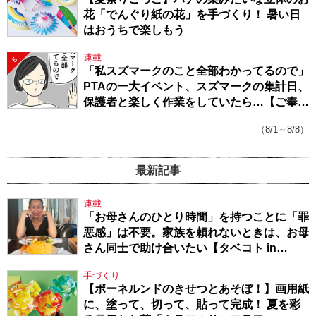
花「でんぐり紙の花」を手づくり！ 暑い日
はおうちで楽しもう
連載
5
「私スズマークのこと全部わかってるので」
PTAの一大イベント、スズマークの集計日、
保護者と楽しく作業をしていたら…【ご奉仕
戦隊★PTA・19】
（8/1～8/8）
最新記事
連載
「お母さんのひとり時間」を持つことに「罪
悪感」は不要。家族を頼れないときは、お母
さん同士で助け合いたい【タベコト in
Berlin・130】
手づくり
【ボーネルンドのきせつとあそぼ！】画用紙
に、塗って、切って、貼って完成！ 夏を彩