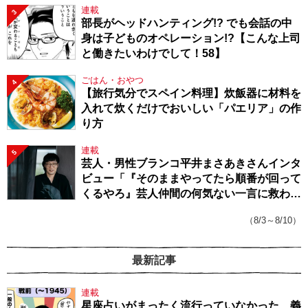
連載
3
部長がヘッドハンティング!? でも会話の中
身は子どものオペレーション!?【こんな上司
と働きたいわけでして！58】
ごはん・おやつ
4
【旅行気分でスペイン料理】炊飯器に材料を
入れて炊くだけでおいしい「パエリア」の作
り方
連載
5
芸人・男性ブランコ平井まさあきさんインタ
ビュー「『そのままやってたら順番が回って
くるやろ』芸人仲間の何気ない一言に救われ
てきたから、頑張れる」
（8/3～8/10）
最新記事
連載
星座占いがまったく流行っていなかった、義