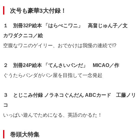
次号も豪華3大付録！
１ 別冊32P絵本 「はらぺこワニ」 高畠じゅん子／文
カワダクニコ／絵
空腹なワニのゲイリー、おでかけは我慢の連続で!?
２ 別冊24P絵本 「てんさいパンだ」 MICAO／作
ぐうたらパンダがパン屋を目指して一念発起
３ とじこみ付録 ノラネコぐんだん ABCカード 工藤ノリ
コ
いっぱい遊んでためになる、英語のかるた！
巻頭大特集