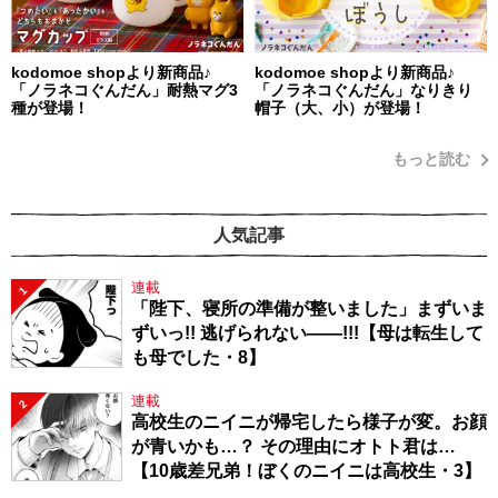
kodomoe shopより新商品♪
kodomoe shopより新商品♪
「ノラネコぐんだん」耐熱マグ3
「ノラネコぐんだん」なりきり
種が登場！
帽子（大、小）が登場！
もっと読む
人気記事
連載
1
「陛下、寝所の準備が整いました」まずいま
ずいっ!! 逃げられない――!!!【母は転生して
も母でした・8】
連載
2
高校生のニイニが帰宅したら様子が変。お顔
が青いかも…？ その理由にオトト君は…
【10歳差兄弟！ぼくのニイニは高校生・3】