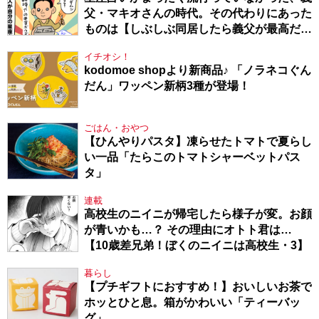
父・マキオさんの時代。その代わりにあった
ものは【しぶしぶ同居したら義父が最高だっ
た件・104】
イチオシ！
kodomoe shopより新商品♪ 「ノラネコぐん
だん」ワッペン新柄3種が登場！
ごはん・おやつ
【ひんやりパスタ】凍らせたトマトで夏らし
い一品「たらこのトマトシャーベットパス
タ」
連載
高校生のニイニが帰宅したら様子が変。お顔
が青いかも…？ その理由にオトト君は…
【10歳差兄弟！ぼくのニイニは高校生・3】
暮らし
【プチギフトにおすすめ！】おいしいお茶で
ホッとひと息。箱がかわいい「ティーバッ
グ」