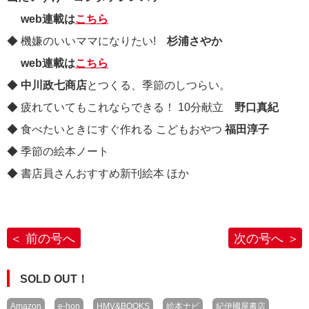
web連載は
こちら
◆ 機嫌のいいママになりたい!
杉浦さやか
web連載は
こちら
◆
中川政七商店
とつくる、季節のしつらい。
◆ 疲れていてもこれならできる！ 10分献立
野口真紀
◆ 食べたいときにすぐ作れる こどもおやつ
福田淳子
◆ 季節の絵本ノート
◆ 書店員さんおすすめ新刊絵本 ほか
前の号へ
次の号へ
SOLD OUT！
Amazon
e-hon
HMV&BOOKS
絵本ナビ
紀伊國屋書店