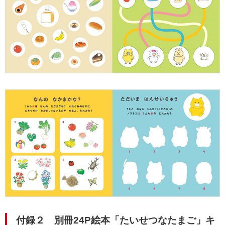
付録２ 別冊24P絵本「たいせつなたまご」キ