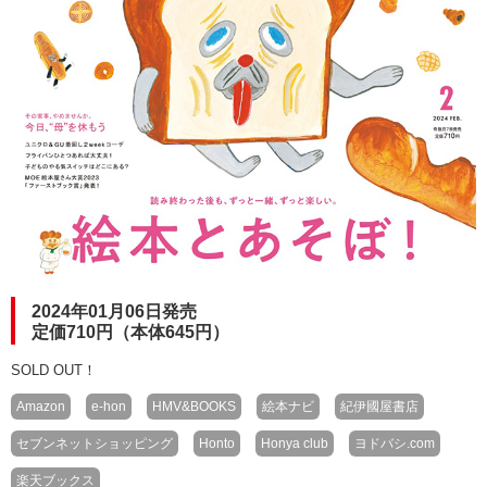
2024年01月06日発売
定価710円（本体645円）
SOLD OUT！
Amazon
e-hon
HMV&BOOKS
絵本ナビ
紀伊國屋書店
セブンネットショッピング
Honto
Honya club
ヨドバシ.com
楽天ブックス