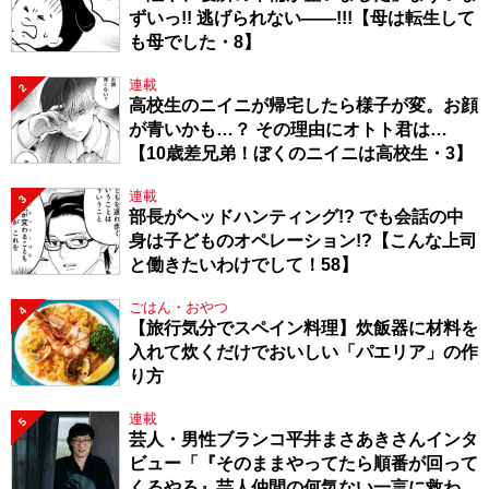
ずいっ!! 逃げられない――!!!【母は転生して
も母でした・8】
連載
2
高校生のニイニが帰宅したら様子が変。お顔
が青いかも…？ その理由にオトト君は…
【10歳差兄弟！ぼくのニイニは高校生・3】
連載
3
部長がヘッドハンティング!? でも会話の中
身は子どものオペレーション!?【こんな上司
と働きたいわけでして！58】
ごはん・おやつ
4
【旅行気分でスペイン料理】炊飯器に材料を
入れて炊くだけでおいしい「パエリア」の作
り方
連載
5
芸人・男性ブランコ平井まさあきさんインタ
ビュー「『そのままやってたら順番が回って
くるやろ』芸人仲間の何気ない一言に救われ