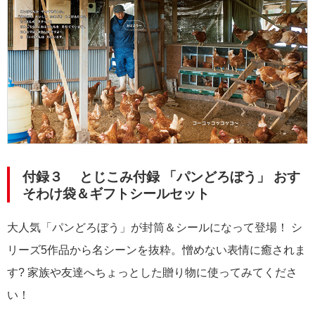
付録３ とじこみ付録 「パンどろぼう」 おす
そわけ袋＆ギフトシールセット
大人気「パンどろぼう」が封筒＆シールになって登場！ シ
リーズ5作品から名シーンを抜粋。憎めない表情に癒されま
す? 家族や友達へちょっとした贈り物に使ってみてくださ
い！