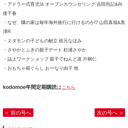
・アドラー式育児法 オープンカウンセリング 吉田尚記&向
後千春
・なぜ、隣の家は毎年海外旅行に行けるのか!? 山田真哉&黒
澤R
・エダモンの子どもの献立 枝元なほみ
・さやかとふきの親子デート 杉浦さやか
・誌上ワークショップ 親子でねんど道 片桐仁
・おもちゃ箱ぐらし おーなり由子 他
kodomoe年間定期購読
は
こちら
前の号へ
次の号へ