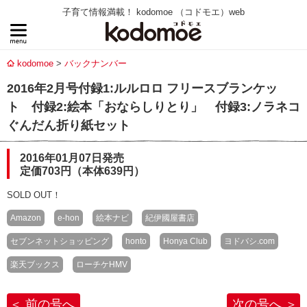
子育て情報満載！ kodomoe （コドモエ）web
kodomoe
バックナンバー
2016年2月号付録1:ルルロロ フリースブランケッ
ト 付録2:絵本「おならしりとり」 付録3:ノラネコ
ぐんだん折り紙セット
2016年01月07日発売
定価703円（本体639円）
SOLD OUT！
Amazon
e-hon
絵本ナビ
紀伊國屋書店
セブンネットショッピング
honto
Honya Club
ヨドバシ.com
楽天ブックス
ローチケHMV
前の号へ
次の号へ