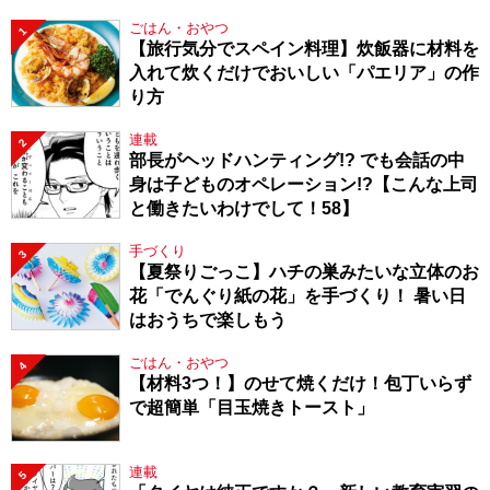
ごはん・おやつ
1
【旅行気分でスペイン料理】炊飯器に材料を
入れて炊くだけでおいしい「パエリア」の作
り方
連載
2
部長がヘッドハンティング!? でも会話の中
身は子どものオペレーション!?【こんな上司
と働きたいわけでして！58】
手づくり
3
【夏祭りごっこ】ハチの巣みたいな立体のお
花「でんぐり紙の花」を手づくり！ 暑い日
はおうちで楽しもう
ごはん・おやつ
4
【材料3つ！】のせて焼くだけ！包丁いらず
で超簡単「目玉焼きトースト」
連載
5