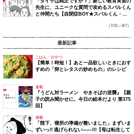
「タイヤは純正ですか？」新しい教育実習の
先生に、ユニークな質問で攻めるスバルくん
と仲間たち【自閉症BOY★スバルくん・
143】
（7/31～8/7）
最新記事
ごはん・おやつ
【簡単！時短！】あと一品欲しいときにおす
すめの「卵とレタスの炒めもの」のレシピ
連載
『うどん対ラーメン やきそばの逆襲』【親
子の読み聞かせに。今日の絵本だより 第375
回】
連載
「陛下、寝所の準備が整いました」まずいま
ずいっ!! 逃げられない――!!!【母は転生して