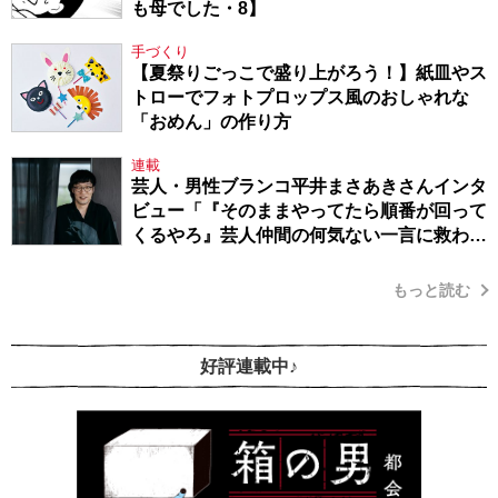
も母でした・8】
手づくり
【夏祭りごっこで盛り上がろう！】紙皿やス
トローでフォトプロップス風のおしゃれな
「おめん」の作り方
連載
芸人・男性ブランコ平井まさあきさんインタ
ビュー「『そのままやってたら順番が回って
くるやろ』芸人仲間の何気ない一言に救われ
てきたから、頑張れる」
もっと読む
好評連載中♪