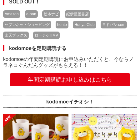
SOLD OUT！
Amazon
e-hon
絵本ナビ
紀伊國屋書店
セブンネットショッピング
honto
Honya Club
ヨドバシ.com
楽天ブックス
ローチケHMV
kodomoeを定期購読する
kodomoeの年間定期購読にお申込みいただくと、今ならノ
ラネコぐんだんグッズがもらえる！！
年間定期購読お申し込みはこちら
kodomoeイチオシ！