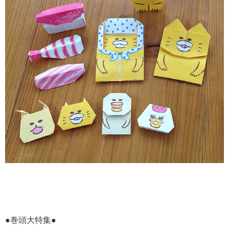
●巻頭大特集●