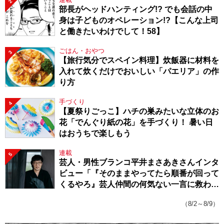
2
部長がヘッドハンティング!? でも会話の中
身は子どものオペレーション!?【こんな上司
と働きたいわけでして！58】
ごはん・おやつ
3
【旅行気分でスペイン料理】炊飯器に材料を
入れて炊くだけでおいしい「パエリア」の作
り方
手づくり
4
【夏祭りごっこ】ハチの巣みたいな立体のお
花「でんぐり紙の花」を手づくり！ 暑い日
はおうちで楽しもう
連載
5
芸人・男性ブランコ平井まさあきさんインタ
ビュー「『そのままやってたら順番が回って
くるやろ』芸人仲間の何気ない一言に救われ
てきたから、頑張れる」
（8/2～8/9）