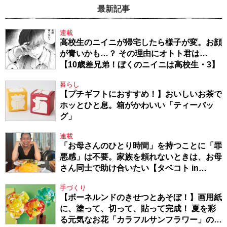
最新記事
連載
高校生のニイニが帰宅したら様子が変。お顔
が青いかも…？ その理由にオトト君は…
【10歳差兄弟！ぼくのニイニは高校生・3】
暮らし
【プチギフトにおすすめ！】おいしいお茶で
ホッとひと息。箱がかわいい「ティーバッ
グ」
連載
「お母さんのひとり時間」を持つことに「罪
悪感」は不要。家族を頼れないときは、お母
さん同士で助け合いたい【タベコト in
Berlin・130】
手づくり
【ボーネルンドのきせつとあそぼ！】画用紙
に、塗って、切って、貼って完成！ 夏を彩
る元気なお花「カラフルサンフラワー」の作