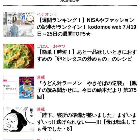
イチオシ！
【週間ランキング！】NISAやファッション
の記事がランクイン！ kodomoe web 7月19
日～25日の週間TOP5★
ごはん・おやつ
【簡単！時短！】あと一品欲しいときにおす
すめの「卵とレタスの炒めもの」のレシピ
連載
『うどん対ラーメン やきそばの逆襲』【親
子の読み聞かせに。今日の絵本だより 第375
回】
連載
「陛下、寝所の準備が整いました」まずいま
ずいっ!! 逃げられない――!!!【母は転生して
も母でした・8】