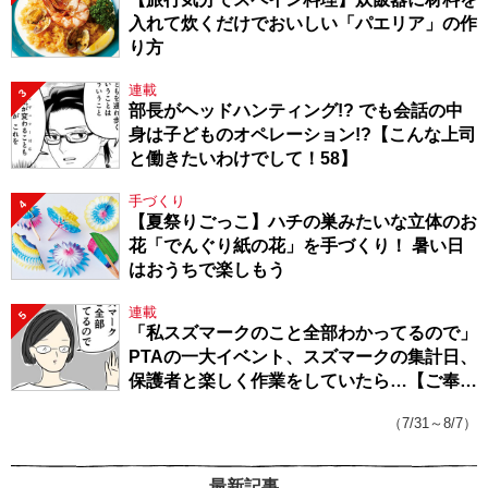
入れて炊くだけでおいしい「パエリア」の作
り方
連載
3
部長がヘッドハンティング!? でも会話の中
身は子どものオペレーション!?【こんな上司
と働きたいわけでして！58】
手づくり
4
【夏祭りごっこ】ハチの巣みたいな立体のお
花「でんぐり紙の花」を手づくり！ 暑い日
はおうちで楽しもう
連載
5
「私スズマークのこと全部わかってるので」
PTAの一大イベント、スズマークの集計日、
保護者と楽しく作業をしていたら…【ご奉仕
戦隊★PTA・19】
（7/31～8/7）
最新記事