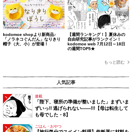
kodomoe shopより新商品♪
【週間ランキング！】夏休みの
「ノラネコぐんだん」なりきり
自由研究記事がランクイン！
帽子（大、小）が登場！
kodomoe web 7月12日～18日
の週間TOP5★
もっと読む
人気記事
連載
1
「陛下、寝所の準備が整いました」まずいま
ずいっ!! 逃げられない――!!!【母は転生して
も母でした・8】
ごはん・おやつ
2
【旅行気分でスペイン料理】炊飯器に材料を