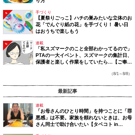
り方
手づくり
4
【夏祭りごっこ】ハチの巣みたいな立体のお
花「でんぐり紙の花」を手づくり！ 暑い日
はおうちで楽しもう
連載
5
「私スズマークのこと全部わかってるので」
PTAの一大イベント、スズマークの集計日、
保護者と楽しく作業をしていたら…【ご奉仕
戦隊★PTA・19】
（8/1～8/8）
最新記事
連載
「お母さんのひとり時間」を持つことに「罪
悪感」は不要。家族を頼れないときは、お母
さん同士で助け合いたい【タベコト in
Berlin・130】