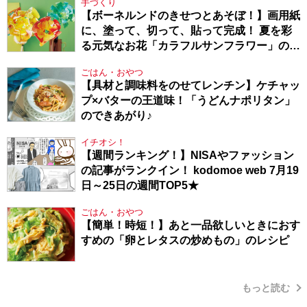
手づくり
【ボーネルンドのきせつとあそぼ！】画用紙
に、塗って、切って、貼って完成！ 夏を彩
る元気なお花「カラフルサンフラワー」の作
り方
ごはん・おやつ
【具材と調味料をのせてレンチン】ケチャッ
プ×バターの王道味！「うどんナポリタン」
のできあがり♪
イチオシ！
【週間ランキング！】NISAやファッション
の記事がランクイン！ kodomoe web 7月19
日～25日の週間TOP5★
ごはん・おやつ
【簡単！時短！】あと一品欲しいときにおす
すめの「卵とレタスの炒めもの」のレシピ
もっと読む