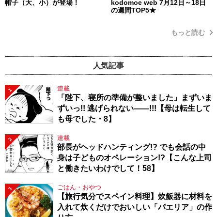
帽子（大、小）が登場！
kodomoe web 7月12日～18日
の週間TOP5★
もっと読む
人気記事
連載
1
「陛下、寝所の準備が整いました」まずいま
ずいっ!! 逃げられない――!!!【母は転生して
も母でした・8】
連載
2
部長がヘッドハンティング!? でも会話の中
身は子どものオペレーション!?【こんな上司
と働きたいわけでして！58】
ごはん・おやつ
3
【旅行気分でスペイン料理】炊飯器に材料を
入れて炊くだけでおいしい「パエリア」の作