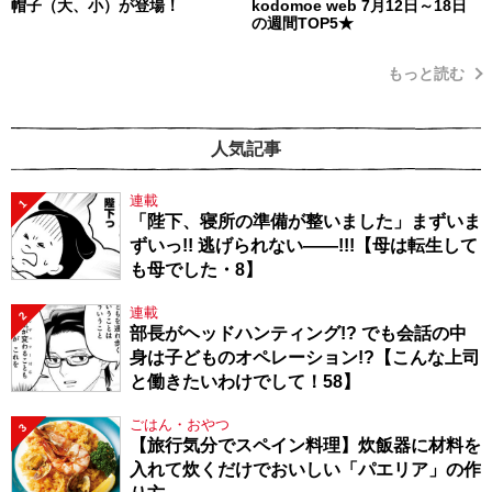
帽子（大、小）が登場！
kodomoe web 7月12日～18日
の週間TOP5★
もっと読む
人気記事
連載
1
「陛下、寝所の準備が整いました」まずいま
ずいっ!! 逃げられない――!!!【母は転生して
も母でした・8】
連載
2
部長がヘッドハンティング!? でも会話の中
身は子どものオペレーション!?【こんな上司
と働きたいわけでして！58】
ごはん・おやつ
3
【旅行気分でスペイン料理】炊飯器に材料を
入れて炊くだけでおいしい「パエリア」の作