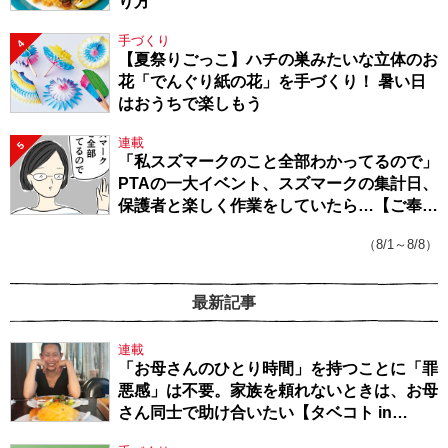
り方
手づくり
4
【夏祭りごっこ】ハチの巣みたいな立体のお
花「でんぐり紙の花」を手づくり！ 暑い日
はおうちで楽しもう
連載
5
「私スズマークのこと全部わかってるので」
PTAの一大イベント、スズマークの集計日、
保護者と楽しく作業をしていたら…【ご奉仕
戦隊★PTA・19】
（8/1～8/8）
最新記事
連載
「お母さんのひとり時間」を持つことに「罪
悪感」は不要。家族を頼れないときは、お母
さん同士で助け合いたい【タベコト in
Berlin・130】