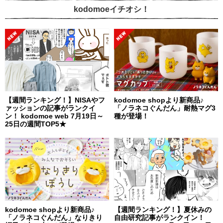
kodomoeイチオシ！
【週間ランキング！】NISAやフ
kodomoe shopより新商品♪
ァッションの記事がランクイ
「ノラネコぐんだん」耐熱マグ3
ン！ kodomoe web 7月19日～
種が登場！
25日の週間TOP5★
kodomoe shopより新商品♪
【週間ランキング！】夏休みの
「ノラネコぐんだん」なりきり
自由研究記事がランクイン！