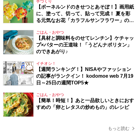
手づくり
【ボーネルンドのきせつとあそぼ！】画用紙
に、塗って、切って、貼って完成！ 夏を彩
る元気なお花「カラフルサンフラワー」の作
り方
ごはん・おやつ
【具材と調味料をのせてレンチン】ケチャッ
プ×バターの王道味！「うどんナポリタン」
のできあがり♪
イチオシ！
【週間ランキング！】NISAやファッション
の記事がランクイン！ kodomoe web 7月19
日～25日の週間TOP5★
ごはん・おやつ
【簡単！時短！】あと一品欲しいときにおす
すめの「卵とレタスの炒めもの」のレシピ
もっと読む