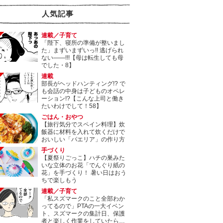
人気記事
連載／子育て
「陛下、寝所の準備が整いまし
た」まずいまずいっ!! 逃げられ
ない――!!!【母は転生しても母
でした・8】
連載
部長がヘッドハンティング!? で
も会話の中身は子どものオペレ
ーション!?【こんな上司と働き
たいわけでして！58】
ごはん・おやつ
【旅行気分でスペイン料理】炊
飯器に材料を入れて炊くだけで
おいしい「パエリア」の作り方
手づくり
【夏祭りごっこ】ハチの巣みた
いな立体のお花「でんぐり紙の
花」を手づくり！ 暑い日はおう
ちで楽しもう
連載／子育て
「私スズマークのこと全部わか
ってるので」PTAの一大イベン
ト、スズマークの集計日、保護
者と楽しく作業をしていたら…