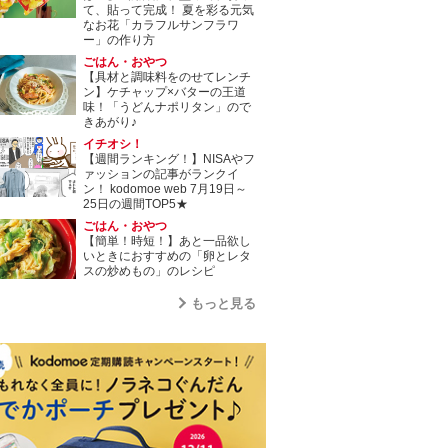
て、貼って完成！ 夏を彩る元気
なお花「カラフルサンフラワ
ー」の作り方
ごはん・おやつ
【具材と調味料をのせてレンチ
ン】ケチャップ×バターの王道
味！「うどんナポリタン」ので
きあがり♪
イチオシ！
【週間ランキング！】NISAやフ
ァッションの記事がランクイ
ン！ kodomoe web 7月19日～
25日の週間TOP5★
ごはん・おやつ
【簡単！時短！】あと一品欲し
いときにおすすめの「卵とレタ
スの炒めもの」のレシピ
もっと見る