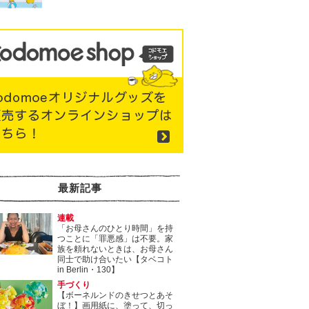
最新記事
連載
「お母さんのひとり時間」を持
つことに「罪悪感」は不要。家
族を頼れないときは、お母さん
同士で助け合いたい【タベコト
in Berlin・130】
手づくり
【ボーネルンドのきせつとあそ
ぼ！】画用紙に、塗って、切っ