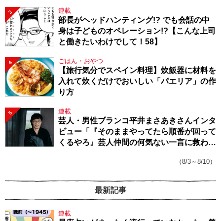
連載
3
部長がヘッドハンティング!? でも会話の中
身は子どものオペレーション!?【こんな上司
と働きたいわけでして！58】
ごはん・おやつ
4
【旅行気分でスペイン料理】炊飯器に材料を
入れて炊くだけでおいしい「パエリア」の作
り方
連載
5
芸人・男性ブランコ平井まさあきさんインタ
ビュー「『そのままやってたら順番が回って
くるやろ』芸人仲間の何気ない一言に救われ
てきたから、頑張れる」
（8/3～8/10）
最新記事
連載