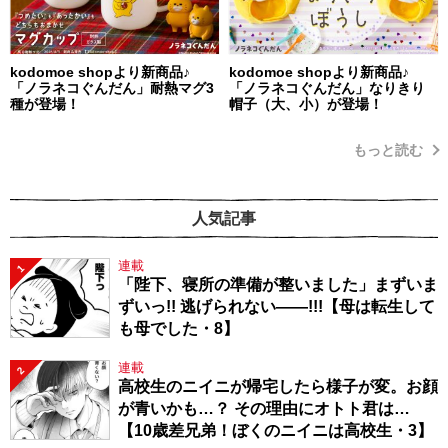
kodomoe shopより新商品♪
kodomoe shopより新商品♪
「ノラネコぐんだん」耐熱マグ3
「ノラネコぐんだん」なりきり
種が登場！
帽子（大、小）が登場！
もっと読む
人気記事
連載
1
「陛下、寝所の準備が整いました」まずいま
ずいっ!! 逃げられない――!!!【母は転生して
も母でした・8】
連載
2
高校生のニイニが帰宅したら様子が変。お顔
が青いかも…？ その理由にオトト君は…
【10歳差兄弟！ぼくのニイニは高校生・3】