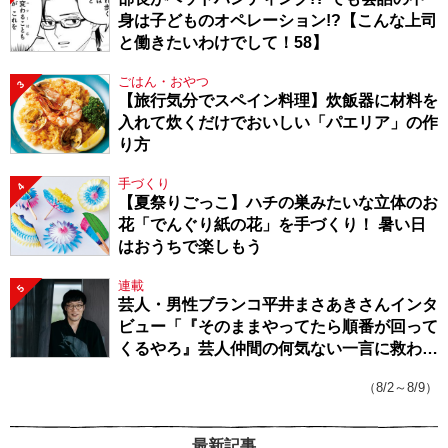
身は子どものオペレーション!?【こんな上司
と働きたいわけでして！58】
ごはん・おやつ
3
【旅行気分でスペイン料理】炊飯器に材料を
入れて炊くだけでおいしい「パエリア」の作
り方
手づくり
4
【夏祭りごっこ】ハチの巣みたいな立体のお
花「でんぐり紙の花」を手づくり！ 暑い日
はおうちで楽しもう
連載
5
芸人・男性ブランコ平井まさあきさんインタ
ビュー「『そのままやってたら順番が回って
くるやろ』芸人仲間の何気ない一言に救われ
てきたから、頑張れる」
（8/2～8/9）
最新記事