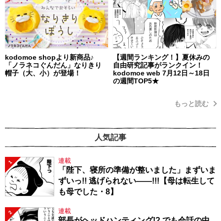
kodomoe shopより新商品♪
【週間ランキング！】夏休みの
「ノラネコぐんだん」なりきり
自由研究記事がランクイン！
帽子（大、小）が登場！
kodomoe web 7月12日～18日
の週間TOP5★
もっと読む
人気記事
連載
1
「陛下、寝所の準備が整いました」まずいま
ずいっ!! 逃げられない――!!!【母は転生して
も母でした・8】
連載
2
部長がヘッドハンティング!? でも会話の中