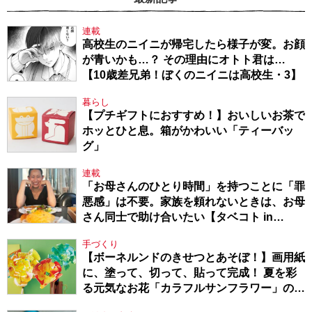
連載
高校生のニイニが帰宅したら様子が変。お顔
が青いかも…？ その理由にオトト君は…
【10歳差兄弟！ぼくのニイニは高校生・3】
暮らし
【プチギフトにおすすめ！】おいしいお茶で
ホッとひと息。箱がかわいい「ティーバッ
グ」
連載
「お母さんのひとり時間」を持つことに「罪
悪感」は不要。家族を頼れないときは、お母
さん同士で助け合いたい【タベコト in
Berlin・130】
手づくり
【ボーネルンドのきせつとあそぼ！】画用紙
に、塗って、切って、貼って完成！ 夏を彩
る元気なお花「カラフルサンフラワー」の作
り方