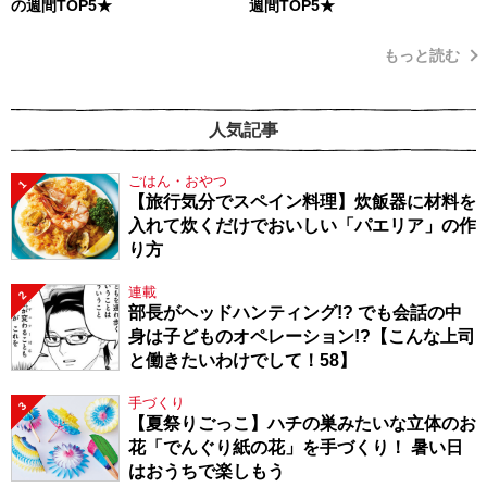
の週間TOP5★
週間TOP5★
もっと読む
人気記事
ごはん・おやつ
1
【旅行気分でスペイン料理】炊飯器に材料を
入れて炊くだけでおいしい「パエリア」の作
り方
連載
2
部長がヘッドハンティング!? でも会話の中
身は子どものオペレーション!?【こんな上司
と働きたいわけでして！58】
手づくり
3
【夏祭りごっこ】ハチの巣みたいな立体のお
花「でんぐり紙の花」を手づくり！ 暑い日
はおうちで楽しもう