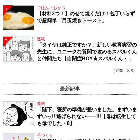
ごはん・おやつ
4
【材料3つ！】のせて焼くだけ！包丁いらず
で超簡単「目玉焼きトースト」
連載
5
「タイヤは純正ですか？」新しい教育実習の
先生に、ユニークな質問で攻めるスバルくん
と仲間たち【自閉症BOY★スバルくん・
143】
（7/30～8/6）
最新記事
連載
「陛下、寝所の準備が整いました」まずいま
ずいっ!! 逃げられない――!!!【母は転生して
も母でした・8】
手づくり