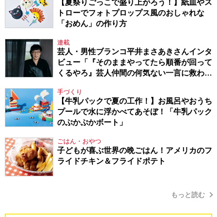
【夏祭りごっこで盛り上がろう！】紙皿やス
トローでフォトプロップス風のおしゃれな
「おめん」の作り方
連載
芸人・男性ブランコ平井まさあきさんインタ
ビュー「『そのままやってたら順番が回って
くるやろ』芸人仲間の何気ない一言に救われ
てきたから、頑張れる」
手づくり
【牛乳パックで夏の工作！】お風呂やおうち
プールで水に浮かべてあそぼ！「牛乳パック
のぷかぷかボート」
ごはん・おやつ
子どもが喜ぶ世界の晩ごはん！アメリカのフ
ライドチキン＆フライドポテト
もっと読む