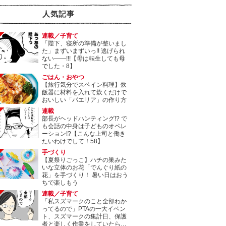
人気記事
連載／子育て
「陛下、寝所の準備が整いまし
た」まずいまずいっ!! 逃げられ
ない――!!!【母は転生しても母
でした・8】
ごはん・おやつ
【旅行気分でスペイン料理】炊
飯器に材料を入れて炊くだけで
おいしい「パエリア」の作り方
連載
部長がヘッドハンティング!? で
も会話の中身は子どものオペレ
ーション!?【こんな上司と働き
たいわけでして！58】
手づくり
【夏祭りごっこ】ハチの巣みた
いな立体のお花「でんぐり紙の
花」を手づくり！ 暑い日はおう
ちで楽しもう
連載／子育て
「私スズマークのこと全部わか
ってるので」PTAの一大イベン
ト、スズマークの集計日、保護
者と楽しく作業をしていたら…