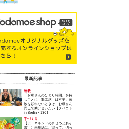
最新記事
連載
「お母さんのひとり時間」を持
つことに「罪悪感」は不要。家
族を頼れないときは、お母さん
同士で助け合いたい【タベコト
in Berlin・130】
手づくり
【ボーネルンドのきせつとあそ
ぼ！】画用紙に、塗って、切っ