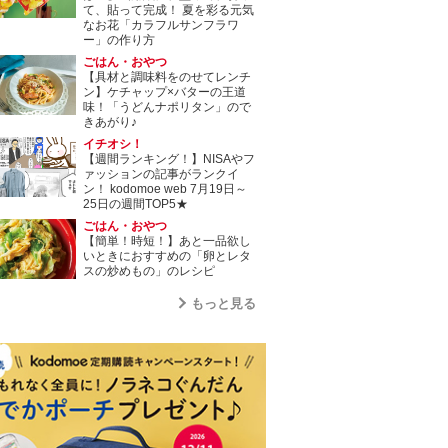
て、貼って完成！ 夏を彩る元気
なお花「カラフルサンフラワ
ー」の作り方
ごはん・おやつ
【具材と調味料をのせてレンチ
ン】ケチャップ×バターの王道
味！「うどんナポリタン」ので
きあがり♪
イチオシ！
【週間ランキング！】NISAやフ
ァッションの記事がランクイ
ン！ kodomoe web 7月19日～
25日の週間TOP5★
ごはん・おやつ
【簡単！時短！】あと一品欲し
いときにおすすめの「卵とレタ
スの炒めもの」のレシピ
もっと見る