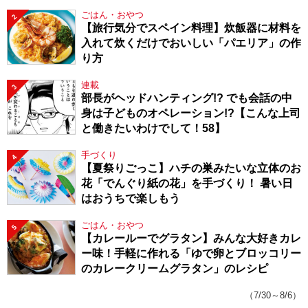
143】
ごはん・おやつ
2
【旅行気分でスペイン料理】炊飯器に材料を
入れて炊くだけでおいしい「パエリア」の作
り方
連載
3
部長がヘッドハンティング!? でも会話の中
身は子どものオペレーション!?【こんな上司
と働きたいわけでして！58】
手づくり
4
【夏祭りごっこ】ハチの巣みたいな立体のお
花「でんぐり紙の花」を手づくり！ 暑い日
はおうちで楽しもう
ごはん・おやつ
5
【カレールーでグラタン】みんな大好きカレ
ー味！手軽に作れる「ゆで卵とブロッコリー
のカレークリームグラタン」のレシピ
（7/30～8/6）