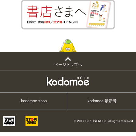
ページトップへ
kodomoe shop
kodomoe 最新号
© 2017 HAKUSENSHA, all rights reserved