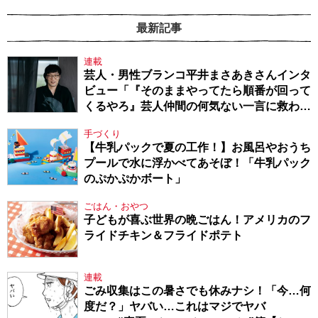
最新記事
連載
芸人・男性ブランコ平井まさあきさんインタ
ビュー「『そのままやってたら順番が回って
くるやろ』芸人仲間の何気ない一言に救われ
てきたから、頑張れる」
手づくり
【牛乳パックで夏の工作！】お風呂やおうち
プールで水に浮かべてあそぼ！「牛乳パック
のぷかぷかボート」
ごはん・おやつ
子どもが喜ぶ世界の晩ごはん！アメリカのフ
ライドチキン＆フライドポテト
連載
ごみ収集はこの暑さでも休みナシ！「今…何
度だ？」ヤバい…これはマジでヤバ