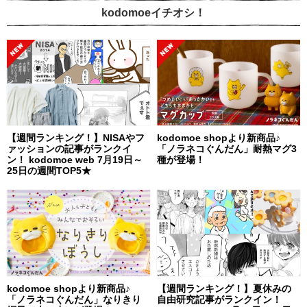
kodomoeイチオシ！
【週間ランキング！】NISAやフ
kodomoe shopより新商品♪
ァッションの記事がランクイ
「ノラネコぐんだん」耐熱マグ3
ン！ kodomoe web 7月19日～
種が登場！
25日の週間TOP5★
kodomoe shopより新商品♪
【週間ランキング！】夏休みの
「ノラネコぐんだん」なりきり
自由研究記事がランクイン！