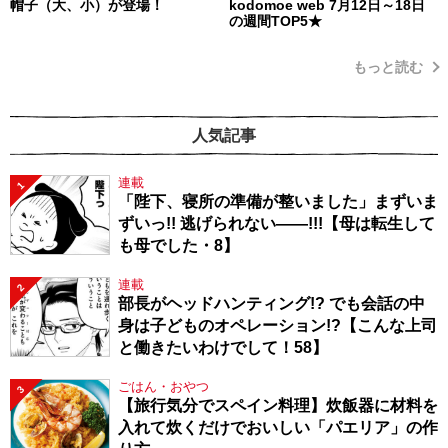
帽子（大、小）が登場！
kodomoe web 7月12日～18日
の週間TOP5★
もっと読む
人気記事
連載
1
「陛下、寝所の準備が整いました」まずいま
ずいっ!! 逃げられない――!!!【母は転生して
も母でした・8】
連載
2
部長がヘッドハンティング!? でも会話の中
身は子どものオペレーション!?【こんな上司
と働きたいわけでして！58】
ごはん・おやつ
3
【旅行気分でスペイン料理】炊飯器に材料を
入れて炊くだけでおいしい「パエリア」の作