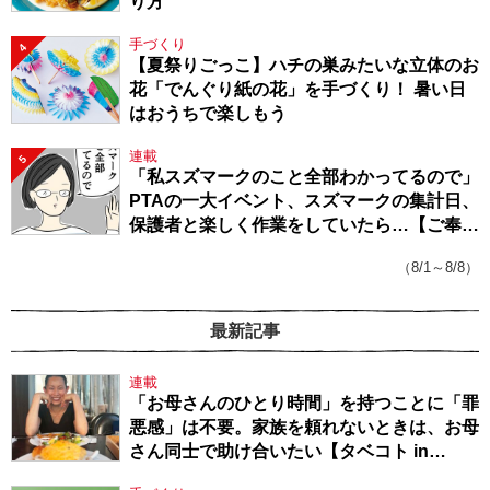
り方
手づくり
4
【夏祭りごっこ】ハチの巣みたいな立体のお
花「でんぐり紙の花」を手づくり！ 暑い日
はおうちで楽しもう
連載
5
「私スズマークのこと全部わかってるので」
PTAの一大イベント、スズマークの集計日、
保護者と楽しく作業をしていたら…【ご奉仕
戦隊★PTA・19】
（8/1～8/8）
最新記事
連載
「お母さんのひとり時間」を持つことに「罪
悪感」は不要。家族を頼れないときは、お母
さん同士で助け合いたい【タベコト in
Berlin・130】