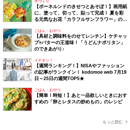
手づくり
【ボーネルンドのきせつとあそぼ！】画用紙
に、塗って、切って、貼って完成！ 夏を彩
る元気なお花「カラフルサンフラワー」の作
り方
ごはん・おやつ
【具材と調味料をのせてレンチン】ケチャッ
プ×バターの王道味！「うどんナポリタン」
のできあがり♪
イチオシ！
【週間ランキング！】NISAやファッション
の記事がランクイン！ kodomoe web 7月19
日～25日の週間TOP5★
ごはん・おやつ
【簡単！時短！】あと一品欲しいときにおす
すめの「卵とレタスの炒めもの」のレシピ
もっと読む