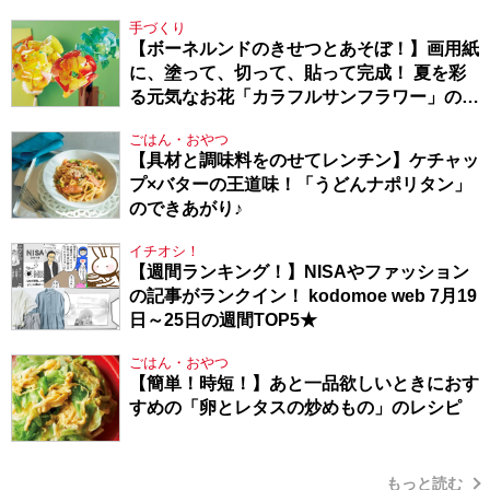
Berlin・130】
手づくり
【ボーネルンドのきせつとあそぼ！】画用紙
に、塗って、切って、貼って完成！ 夏を彩
る元気なお花「カラフルサンフラワー」の作
り方
ごはん・おやつ
【具材と調味料をのせてレンチン】ケチャッ
プ×バターの王道味！「うどんナポリタン」
のできあがり♪
イチオシ！
【週間ランキング！】NISAやファッション
の記事がランクイン！ kodomoe web 7月19
日～25日の週間TOP5★
ごはん・おやつ
【簡単！時短！】あと一品欲しいときにおす
すめの「卵とレタスの炒めもの」のレシピ
もっと読む