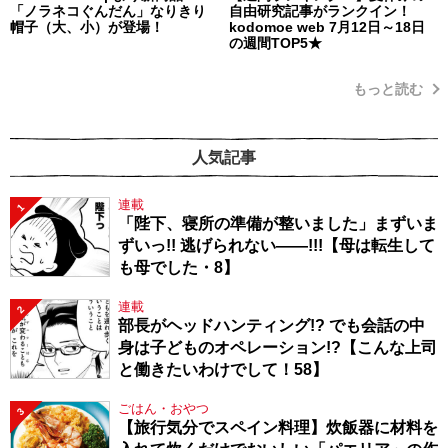
「ノラネコぐんだん」なりきり
自由研究記事がランクイン！
帽子（大、小）が登場！
kodomoe web 7月12日～18日
の週間TOP5★
もっと読む
人気記事
連載
1
「陛下、寝所の準備が整いました」まずいま
ずいっ!! 逃げられない――!!!【母は転生して
も母でした・8】
連載
2
部長がヘッドハンティング!? でも会話の中
身は子どものオペレーション!?【こんな上司
と働きたいわけでして！58】
ごはん・おやつ
3
【旅行気分でスペイン料理】炊飯器に材料を