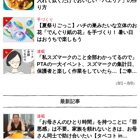
入れて炊くだけでおいしい「パエリア」の作
り方
手づくり
4
【夏祭りごっこ】ハチの巣みたいな立体のお
花「でんぐり紙の花」を手づくり！ 暑い日
はおうちで楽しもう
連載
5
「私スズマークのこと全部わかってるので」
PTAの一大イベント、スズマークの集計日、
保護者と楽しく作業をしていたら…【ご奉仕
戦隊★PTA・19】
（8/1～8/8）
最新記事
連載
「お母さんのひとり時間」を持つことに「罪
悪感」は不要。家族を頼れないときは、お母
さん同士で助け合いたい【タベコト in