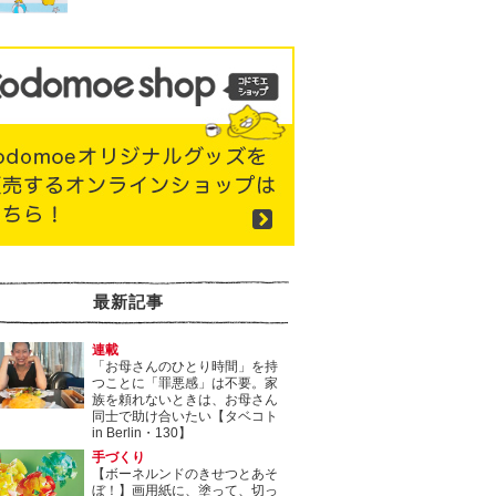
最新記事
連載
「お母さんのひとり時間」を持
つことに「罪悪感」は不要。家
族を頼れないときは、お母さん
同士で助け合いたい【タベコト
in Berlin・130】
手づくり
【ボーネルンドのきせつとあそ
ぼ！】画用紙に、塗って、切っ