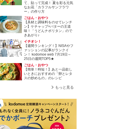
て、貼って完成！ 夏を彩る元気
なお花「カラフルサンフラワ
ー」の作り方
ごはん・おやつ
【具材と調味料をのせてレンチ
ン】ケチャップ×バターの王道
味！「うどんナポリタン」ので
きあがり♪
イチオシ！
【週間ランキング！】NISAやフ
ァッションの記事がランクイ
ン！ kodomoe web 7月19日～
25日の週間TOP5★
ごはん・おやつ
【簡単！時短！】あと一品欲し
いときにおすすめの「卵とレタ
スの炒めもの」のレシピ
もっと見る