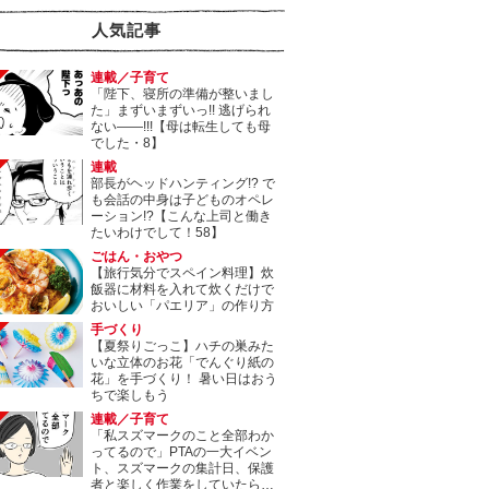
人気記事
連載／子育て
「陛下、寝所の準備が整いまし
た」まずいまずいっ!! 逃げられ
ない――!!!【母は転生しても母
でした・8】
連載
部長がヘッドハンティング!? で
も会話の中身は子どものオペレ
ーション!?【こんな上司と働き
たいわけでして！58】
ごはん・おやつ
【旅行気分でスペイン料理】炊
飯器に材料を入れて炊くだけで
おいしい「パエリア」の作り方
手づくり
【夏祭りごっこ】ハチの巣みた
いな立体のお花「でんぐり紙の
花」を手づくり！ 暑い日はおう
ちで楽しもう
連載／子育て
「私スズマークのこと全部わか
ってるので」PTAの一大イベン
ト、スズマークの集計日、保護
者と楽しく作業をしていたら…