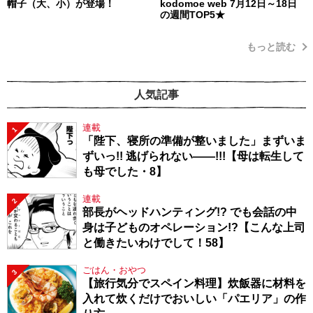
帽子（大、小）が登場！
kodomoe web 7月12日～18日
の週間TOP5★
もっと読む
人気記事
連載
1
「陛下、寝所の準備が整いました」まずいま
ずいっ!! 逃げられない――!!!【母は転生して
も母でした・8】
連載
2
部長がヘッドハンティング!? でも会話の中
身は子どものオペレーション!?【こんな上司
と働きたいわけでして！58】
ごはん・おやつ
3
【旅行気分でスペイン料理】炊飯器に材料を
入れて炊くだけでおいしい「パエリア」の作