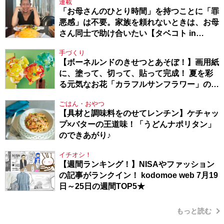
連載
「お母さんのひとり時間」を持つことに「罪
悪感」は不要。家族を頼れないときは、お母
さん同士で助け合いたい【タベコト in
Berlin・130】
手づくり
【ボーネルンドのきせつとあそぼ！】画用紙
に、塗って、切って、貼って完成！ 夏を彩
る元気なお花「カラフルサンフラワー」の作
り方
ごはん・おやつ
【具材と調味料をのせてレンチン】ケチャッ
プ×バターの王道味！「うどんナポリタン」
のできあがり♪
イチオシ！
【週間ランキング！】NISAやファッション
の記事がランクイン！ kodomoe web 7月19
日～25日の週間TOP5★
もっと読む