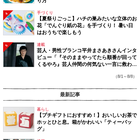
り方
手づくり
4
【夏祭りごっこ】ハチの巣みたいな立体のお
花「でんぐり紙の花」を手づくり！ 暑い日
はおうちで楽しもう
連載
5
芸人・男性ブランコ平井まさあきさんインタ
ビュー「『そのままやってたら順番が回って
くるやろ』芸人仲間の何気ない一言に救われ
てきたから、頑張れる」
（8/1～8/8）
最新記事
暮らし
【プチギフトにおすすめ！】おいしいお茶で
ホッとひと息。箱がかわいい「ティーバッ
グ」