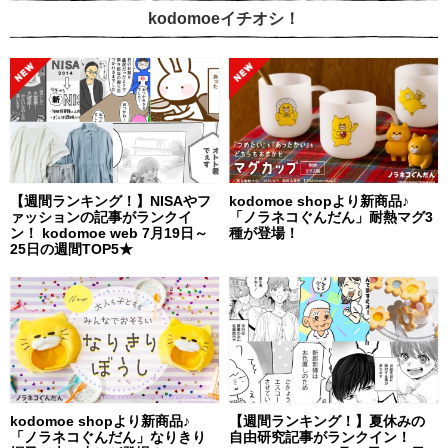
kodomoeイチオシ！
【週間ランキング！】NISAやフ
kodomoe shopより新商品♪
ァッションの記事がランクイ
「ノラネコぐんだん」耐熱マグ3
ン！ kodomoe web 7月19日～
種が登場！
25日の週間TOP5★
kodomoe shopより新商品♪
【週間ランキング！】夏休みの
「ノラネコぐんだん」なりきり
自由研究記事がランクイン！