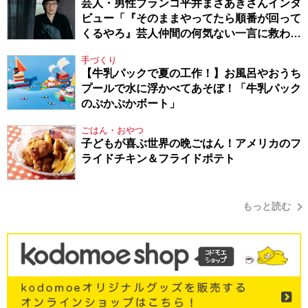
芸人・男性ブランコ平井まさあきさんインタ
ビュー「『そのままやってたら順番が回って
くるやろ』芸人仲間の何気ない一言に救われ
てきたから、頑張れる」
手づくり
【牛乳パックで夏の工作！】お風呂やおうち
プールで水に浮かべてあそぼ！「牛乳パック
のぷかぷかボート」
ごはん・おやつ
子どもが喜ぶ世界の晩ごはん！アメリカのフ
ライドチキン＆フライドポテト
もっと読む