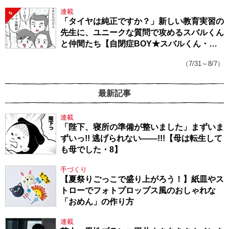
連載
5
「タイヤは純正ですか？」新しい教育実習の
先生に、ユニークな質問で攻めるスバルくん
と仲間たち【自閉症BOY★スバルくん・
143】
（7/31～8/7）
最新記事
連載
「陛下、寝所の準備が整いました」まずいま
ずいっ!! 逃げられない――!!!【母は転生して
も母でした・8】
手づくり
【夏祭りごっこで盛り上がろう！】紙皿やス
トローでフォトプロップス風のおしゃれな
「おめん」の作り方
連載