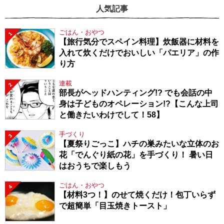
人気記事
ごはん・おやつ
1
【旅行気分でスペイン料理】炊飯器に材料を
入れて炊くだけでおいしい「パエリア」の作
り方
連載
2
部長がヘッドハンティング!? でも会話の中
身は子どものオペレーション!?【こんな上司
と働きたいわけでして！58】
手づくり
3
【夏祭りごっこ】ハチの巣みたいな立体のお
花「でんぐり紙の花」を手づくり！ 暑い日
はおうちで楽しもう
ごはん・おやつ
4
【材料3つ！】のせて焼くだけ！包丁いらず
で超簡単「目玉焼きトースト」