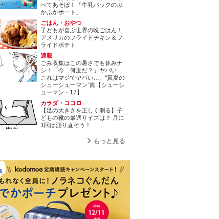
べてあそぼ！「牛乳パックのぷ
かぷかボート」
ごはん・おやつ
子どもが喜ぶ世界の晩ごはん！
アメリカのフライドチキン＆フ
ライドポテト
連載
ごみ収集はこの暑さでも休みナ
シ！「今…何度だ？」ヤバい…
これはマジでヤバい…。“真夏の
シューシューマン”篇【シューシ
ューマン・17】
カラダ・ココロ
【足の大きさを正しく測る】子
どもの靴の最適サイズは？ 月に
1回は測り直そう！
もっと見る