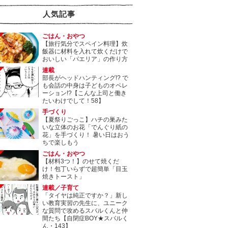
人気記事
ごはん・おやつ
【旅行気分でスペイン料理】炊
飯器に材料を入れて炊くだけで
おいしい「パエリア」の作り方
連載
部長がヘッドハンティング!? で
も会話の中身は子どものオペレ
ーション!?【こんな上司と働き
たいわけでして！58】
手づくり
【夏祭りごっこ】ハチの巣みた
いな立体のお花「でんぐり紙の
花」を手づくり！ 暑い日はおう
ちで楽しもう
ごはん・おやつ
【材料3つ！】のせて焼くだ
け！包丁いらずで超簡単「目玉
焼きトースト」
連載／子育て
「タイヤは純正ですか？」新し
い教育実習の先生に、ユニーク
な質問で攻めるスバルくんと仲
間たち【自閉症BOY★スバルく
ん・143】