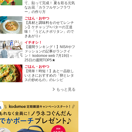
て、貼って完成！ 夏を彩る元気
なお花「カラフルサンフラワ
ー」の作り方
ごはん・おやつ
【具材と調味料をのせてレンチ
ン】ケチャップ×バターの王道
味！「うどんナポリタン」ので
きあがり♪
イチオシ！
【週間ランキング！】NISAやフ
ァッションの記事がランクイ
ン！ kodomoe web 7月19日～
25日の週間TOP5★
ごはん・おやつ
【簡単！時短！】あと一品欲し
いときにおすすめの「卵とレタ
スの炒めもの」のレシピ
もっと見る