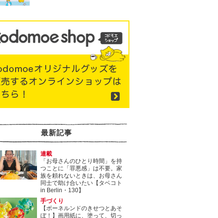
最新記事
連載
「お母さんのひとり時間」を持
つことに「罪悪感」は不要。家
族を頼れないときは、お母さん
同士で助け合いたい【タベコト
in Berlin・130】
手づくり
【ボーネルンドのきせつとあそ
ぼ！】画用紙に、塗って、切っ