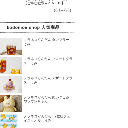
【ご奉仕戦隊★PTA・19】
（8/1～8/8）
kodomoe shop 人気商品
ノラネコぐんだん タンブラー
うみ
ノラネコぐんだん フロートグラ
ス うみ
ノラネコぐんだん デザートグラ
ス うみ
ノラネコぐんだん ぬいぐるみ
ワンワンちゃん
ノラネコぐんだん 2枚組フェ
イスタオル うみ