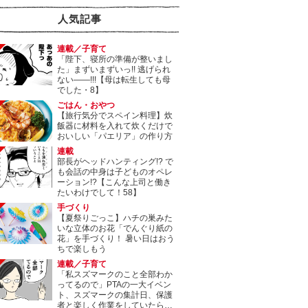
人気記事
連載／子育て
「陛下、寝所の準備が整いまし
た」まずいまずいっ!! 逃げられ
ない――!!!【母は転生しても母
でした・8】
ごはん・おやつ
【旅行気分でスペイン料理】炊
飯器に材料を入れて炊くだけで
おいしい「パエリア」の作り方
連載
部長がヘッドハンティング!? で
も会話の中身は子どものオペレ
ーション!?【こんな上司と働き
たいわけでして！58】
手づくり
【夏祭りごっこ】ハチの巣みた
いな立体のお花「でんぐり紙の
花」を手づくり！ 暑い日はおう
ちで楽しもう
連載／子育て
「私スズマークのこと全部わか
ってるので」PTAの一大イベン
ト、スズマークの集計日、保護
者と楽しく作業をしていたら…