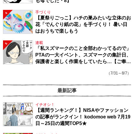
も母でした・8】
手づくり
4
【夏祭りごっこ】ハチの巣みたいな立体のお
花「でんぐり紙の花」を手づくり！ 暑い日
はおうちで楽しもう
連載
5
「私スズマークのこと全部わかってるので」
PTAの一大イベント、スズマークの集計日、
保護者と楽しく作業をしていたら…【ご奉仕
戦隊★PTA・19】
（7/31～8/7）
最新記事
イチオシ！
【週間ランキング！】NISAやファッション
の記事がランクイン！ kodomoe web 7月19
日～25日の週間TOP5★