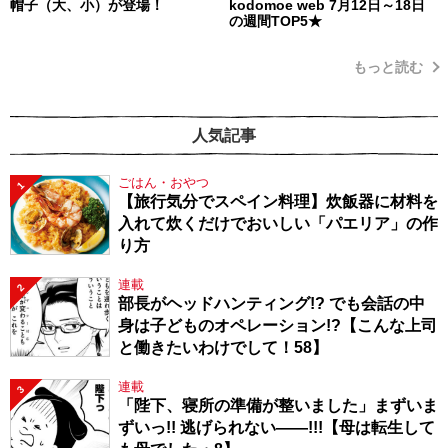
帽子（大、小）が登場！
kodomoe web 7月12日～18日
の週間TOP5★
もっと読む
人気記事
ごはん・おやつ
1
【旅行気分でスペイン料理】炊飯器に材料を
入れて炊くだけでおいしい「パエリア」の作
り方
連載
2
部長がヘッドハンティング!? でも会話の中
身は子どものオペレーション!?【こんな上司
と働きたいわけでして！58】
連載
3
「陛下、寝所の準備が整いました」まずいま
ずいっ!! 逃げられない――!!!【母は転生して