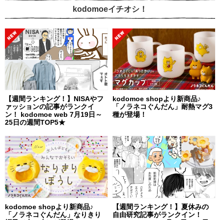
kodomoeイチオシ！
【週間ランキング！】NISAやフ
kodomoe shopより新商品♪
ァッションの記事がランクイ
「ノラネコぐんだん」耐熱マグ3
ン！ kodomoe web 7月19日～
種が登場！
25日の週間TOP5★
kodomoe shopより新商品♪
【週間ランキング！】夏休みの
「ノラネコぐんだん」なりきり
自由研究記事がランクイン！