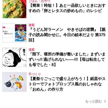
ごはん・おやつ
【簡単！時短！】あと一品欲しいときにおす
すめの「卵とレタスの炒めもの」のレシピ
連載
『うどん対ラーメン やきそばの逆襲』【親
子の読み聞かせに。今日の絵本だより 第375
回】
連載
「陛下、寝所の準備が整いました」まずいま
ずいっ!! 逃げられない――!!!【母は転生して
も母でした・8】
手づくり
【夏祭りごっこで盛り上がろう！】紙皿やス
トローでフォトプロップス風のおしゃれな
「おめん」の作り方
もっと読む