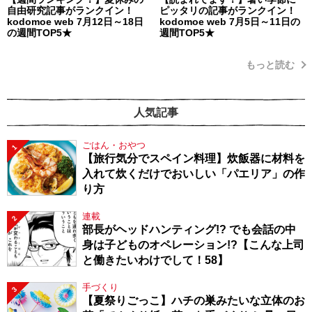
自由研究記事がランクイン！
ピッタリの記事がランクイン！
kodomoe web 7月12日～18日
kodomoe web 7月5日～11日の
の週間TOP5★
週間TOP5★
もっと読む
人気記事
ごはん・おやつ
1
【旅行気分でスペイン料理】炊飯器に材料を
入れて炊くだけでおいしい「パエリア」の作
り方
連載
2
部長がヘッドハンティング!? でも会話の中
身は子どものオペレーション!?【こんな上司
と働きたいわけでして！58】
手づくり
3
【夏祭りごっこ】ハチの巣みたいな立体のお