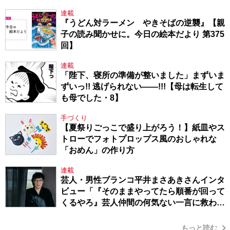
連載
『うどん対ラーメン やきそばの逆襲』【親
子の読み聞かせに。今日の絵本だより 第375
回】
連載
「陛下、寝所の準備が整いました」まずいま
ずいっ!! 逃げられない――!!!【母は転生して
も母でした・8】
手づくり
【夏祭りごっこで盛り上がろう！】紙皿やス
トローでフォトプロップス風のおしゃれな
「おめん」の作り方
連載
芸人・男性ブランコ平井まさあきさんインタ
ビュー「『そのままやってたら順番が回って
くるやろ』芸人仲間の何気ない一言に救われ
てきたから、頑張れる」
もっと読む