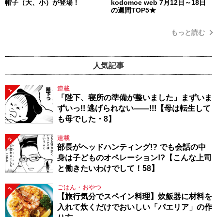
帽子（大、小）が登場！
kodomoe web 7月12日～18日
の週間TOP5★
もっと読む
人気記事
連載
1
「陛下、寝所の準備が整いました」まずいま
ずいっ!! 逃げられない――!!!【母は転生して
も母でした・8】
連載
2
部長がヘッドハンティング!? でも会話の中
身は子どものオペレーション!?【こんな上司
と働きたいわけでして！58】
ごはん・おやつ
3
【旅行気分でスペイン料理】炊飯器に材料を
入れて炊くだけでおいしい「パエリア」の作