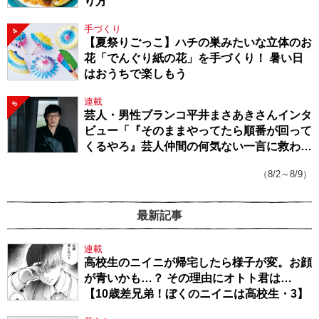
り方
手づくり
4
【夏祭りごっこ】ハチの巣みたいな立体のお
花「でんぐり紙の花」を手づくり！ 暑い日
はおうちで楽しもう
連載
5
芸人・男性ブランコ平井まさあきさんインタ
ビュー「『そのままやってたら順番が回って
くるやろ』芸人仲間の何気ない一言に救われ
てきたから、頑張れる」
（8/2～8/9）
最新記事
連載
高校生のニイニが帰宅したら様子が変。お顔
が青いかも…？ その理由にオトト君は…
【10歳差兄弟！ぼくのニイニは高校生・3】