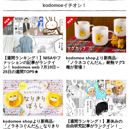
kodomoeイチオシ！
【週間ランキング！】NISAやフ
kodomoe shopより新商品♪
ァッションの記事がランクイ
「ノラネコぐんだん」耐熱マグ3
ン！ kodomoe web 7月19日～
種が登場！
25日の週間TOP5★
kodomoe shopより新商品♪
【週間ランキング！】夏休みの
「ノラネコぐんだん」なりきり
自由研究記事がランクイン！