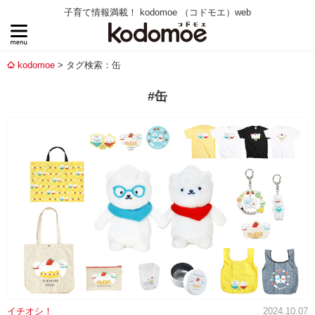
子育て情報満載！ kodomoe （コドモエ）web
kodomoe
タグ検索：缶
#缶
イチオシ！
2024.10.07