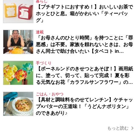
暮らし
【プチギフトにおすすめ！】おいしいお茶で
ホッとひと息。箱がかわいい「ティーバッ
グ」
連載
「お母さんのひとり時間」を持つことに「罪
悪感」は不要。家族を頼れないときは、お母
さん同士で助け合いたい【タベコト in
Berlin・130】
手づくり
【ボーネルンドのきせつとあそぼ！】画用紙
に、塗って、切って、貼って完成！ 夏を彩
る元気なお花「カラフルサンフラワー」の作
り方
ごはん・おやつ
【具材と調味料をのせてレンチン】ケチャッ
プ×バターの王道味！「うどんナポリタン」
のできあがり♪
もっと読む