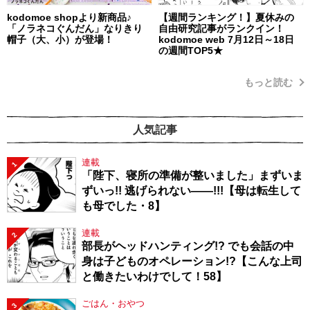
kodomoe shopより新商品♪
【週間ランキング！】夏休みの
「ノラネコぐんだん」なりきり
自由研究記事がランクイン！
帽子（大、小）が登場！
kodomoe web 7月12日～18日
の週間TOP5★
もっと読む
人気記事
連載
1
「陛下、寝所の準備が整いました」まずいま
ずいっ!! 逃げられない――!!!【母は転生して
も母でした・8】
連載
2
部長がヘッドハンティング!? でも会話の中
身は子どものオペレーション!?【こんな上司
と働きたいわけでして！58】
ごはん・おやつ
3