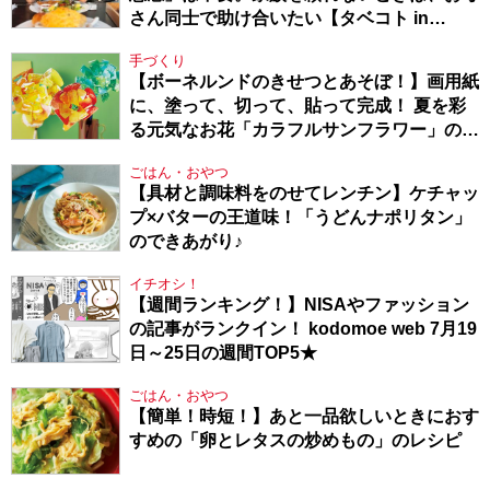
さん同士で助け合いたい【タベコト in
Berlin・130】
手づくり
【ボーネルンドのきせつとあそぼ！】画用紙
に、塗って、切って、貼って完成！ 夏を彩
る元気なお花「カラフルサンフラワー」の作
り方
ごはん・おやつ
【具材と調味料をのせてレンチン】ケチャッ
プ×バターの王道味！「うどんナポリタン」
のできあがり♪
イチオシ！
【週間ランキング！】NISAやファッション
の記事がランクイン！ kodomoe web 7月19
日～25日の週間TOP5★
ごはん・おやつ
【簡単！時短！】あと一品欲しいときにおす
すめの「卵とレタスの炒めもの」のレシピ