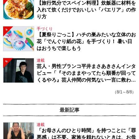
【旅行気分でスペイン料理】炊飯器に材料を
入れて炊くだけでおいしい「パエリア」の作
り方
手づくり
4
【夏祭りごっこ】ハチの巣みたいな立体のお
花「でんぐり紙の花」を手づくり！ 暑い日
はおうちで楽しもう
連載
5
芸人・男性ブランコ平井まさあきさんインタ
ビュー「『そのままやってたら順番が回って
くるやろ』芸人仲間の何気ない一言に救われ
てきたから、頑張れる」
（8/1～8/8）
最新記事
連載
「お母さんのひとり時間」を持つことに「罪
悪感」は不要。家族を頼れないときは、お母