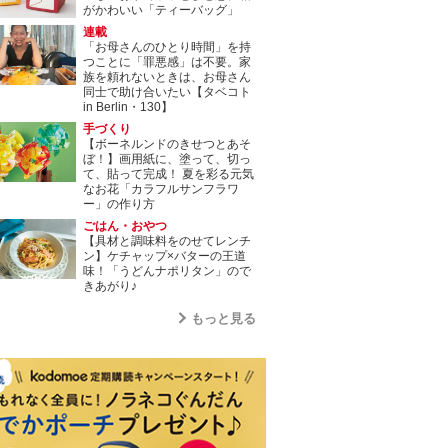
がかわいい「ティーバッグ」
連載
「お母さんのひとり時間」を持
つことに「罪悪感」は不要。家
族を頼れないときは、お母さん
同士で助け合いたい【タベコト
in Berlin・130】
手づくり
【ボーネルンドのきせつとあそ
ぼ！】画用紙に、塗って、切っ
て、貼って完成！ 夏を彩る元気
なお花「カラフルサンフラワ
ー」の作り方
ごはん・おやつ
【具材と調味料をのせてレンチ
ン】ケチャップ×バターの王道
味！「うどんナポリタン」ので
きあがり♪
もっと見る