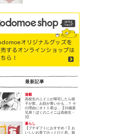
最新記事
連載
高校生のニイニが帰宅したら様
子が変。お顔が青いかも…？ そ
の理由にオトト君は…【10歳差
兄弟！ぼくのニイニは高校生・
3】
暮らし
【プチギフトにおすすめ！】お
いしいお茶でホッとひと息。箱