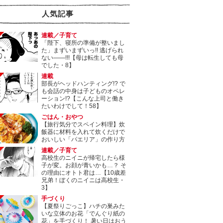
人気記事
連載／子育て
「陛下、寝所の準備が整いまし
た」まずいまずいっ!! 逃げられ
ない――!!!【母は転生しても母
でした・8】
連載
部長がヘッドハンティング!? で
も会話の中身は子どものオペレ
ーション!?【こんな上司と働き
たいわけでして！58】
ごはん・おやつ
【旅行気分でスペイン料理】炊
飯器に材料を入れて炊くだけで
おいしい「パエリア」の作り方
連載／子育て
高校生のニイニが帰宅したら様
子が変。お顔が青いかも…？ そ
の理由にオトト君は…【10歳差
兄弟！ぼくのニイニは高校生・
3】
手づくり
【夏祭りごっこ】ハチの巣みた
いな立体のお花「でんぐり紙の
花」を手づくり！ 暑い日はおう