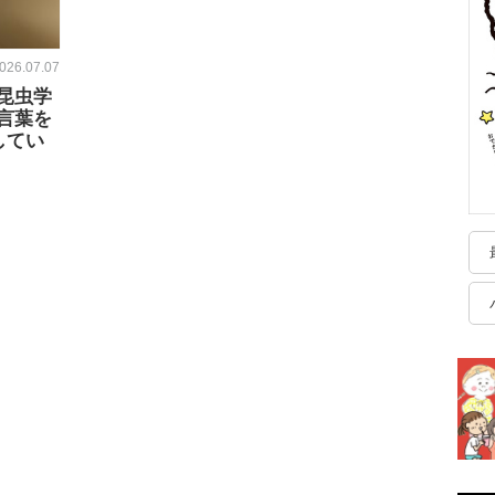
026.07.07
昆虫学
言葉を
してい